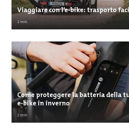
Viaggiare con l’e-bike: trasporto fac
2
min
Come proteggere la batteria della t
e-bike in inverno
2
min