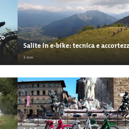
to
Salite in e-bike: tecnica e accortez
3
min