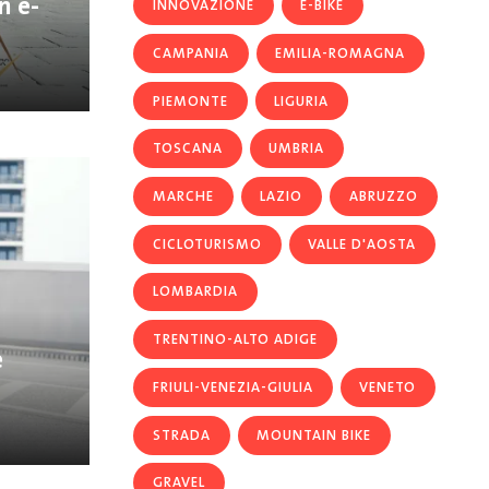
n e-
INNOVAZIONE
E-BIKE
CAMPANIA
EMILIA-ROMAGNA
PIEMONTE
LIGURIA
TOSCANA
UMBRIA
MARCHE
LAZIO
ABRUZZO
CICLOTURISMO
VALLE D'AOSTA
LOMBARDIA
TRENTINO-ALTO ADIGE
e
FRIULI-VENEZIA-GIULIA
VENETO
STRADA
MOUNTAIN BIKE
GRAVEL