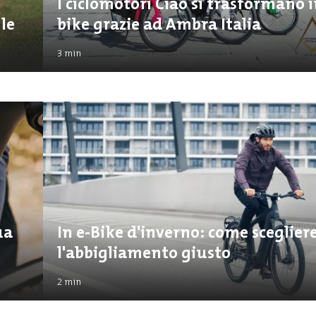
I ciclomotori Ciao si trasformano i
ile
bike grazie ad Ambra Italia
3
min
ua
In e-Bike d'inverno: come sceglier
l'abbigliamento giusto
2
min