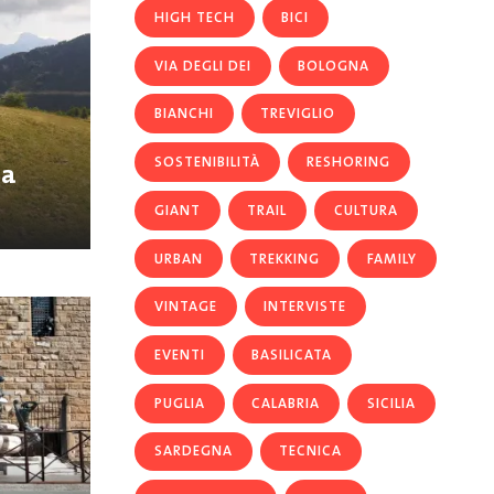
HIGH TECH
BICI
VIA DEGLI DEI
BOLOGNA
BIANCHI
TREVIGLIO
SOSTENIBILITÀ
RESHORING
za
GIANT
TRAIL
CULTURA
URBAN
TREKKING
FAMILY
VINTAGE
INTERVISTE
EVENTI
BASILICATA
PUGLIA
CALABRIA
SICILIA
SARDEGNA
TECNICA