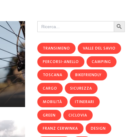
Search Button
Search
for:
TRANSIMENO
VALLE DEL SAVIO
PERCORSI-ANELLO
CAMPING
TOSCANA
BIKEFRIENDLY
CARGO
SICUREZZA
MOBILITÀ
ITINERARI
GREEN
CICLOVIA
FRANZ CERWINKA
DESIGN