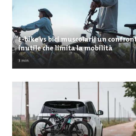
E-bike vs bici muscolari: un confron
inutile che limita la mobilità
3
min