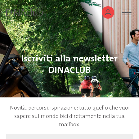
Iscriviti alla newsletter
DINACLUB
Novità, percorsi, ispirazione: tutto quello che vuoi
sapere sul mondo bici direttamente nella tua
mailbox.