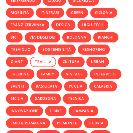
BIKEFRIENDLY
CARGO
SICUREZZA
MOBILITÀ
ITINERARI
GREEN
CICLOVIA
FRANZ CERWINKA
DESIGN
HIGH TECH
BICI
VIA DEGLI DEI
BOLOGNA
BIANCHI
TREVIGLIO
SOSTENIBILITÀ
RESHORING
×
GIANT
TRAIL
CULTURA
URBAN
TREKKING
FAMILY
VINTAGE
INTERVISTE
EVENTI
BASILICATA
PUGLIA
CALABRIA
SICILIA
SARDEGNA
TECNICA
INNOVAZIONE
E-BIKE
CAMPANIA
EMILIA-ROMAGNA
PIEMONTE
LIGURIA