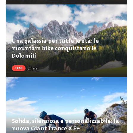
Una galassia per tutte le età: le
mountain bike conquistano le
Dolomiti
2
min
TRAIL
Solida, silenziosa e personalizzabile: la
nuova Giant Trance X E+