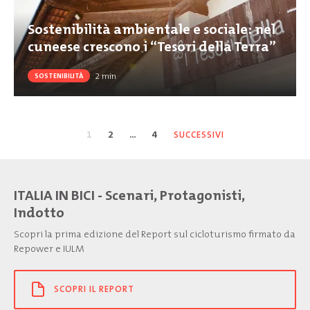
Sostenibilità ambientale e sociale: nel
cuneese crescono i “Tesori della Terra”
2
min
SOSTENIBILITÀ
1
2
…
4
SUCCESSIVI
ITALIA IN BICI - Scenari, Protagonisti,
Indotto
Scopri la prima edizione del Report sul cicloturismo firmato da
Repower e IULM
SCOPRI IL REPORT