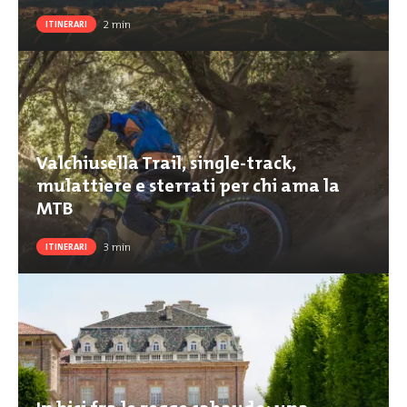
2
min
ITINERARI
Valchiusella Trail, single-track,
mulattiere e sterrati per chi ama la
MTB
3
min
ITINERARI