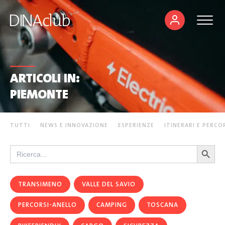
ARTICOLI IN:
PIEMONTE
TUTTI
NEWS E INNOVAZIONE
ESPERIENZE
ITINERARI E PERCO
Search Button
Search
for:
TRANSIMENO
VALLE DEL SAVIO
PERCORSI-ANELLO
CAMPING
TOSCANA