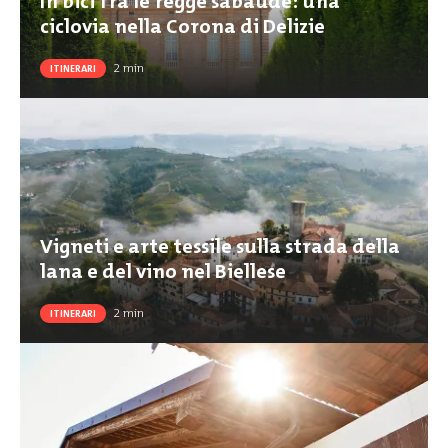
In bici fra le regge sabaude: una
ciclovia nella Corona di Delizie
2
min
ITINERARI
Vigneti e arte tessile sulla strada della
lana e del vino nel Biellese
2
min
ITINERARI