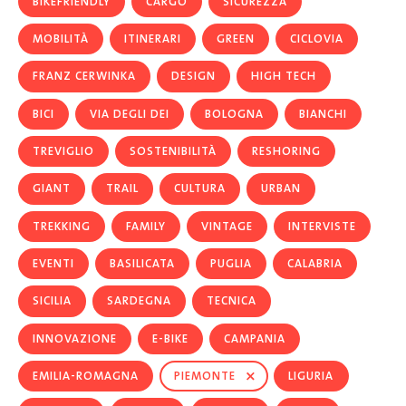
BIKEFRIENDLY
CARGO
SICUREZZA
MOBILITÀ
ITINERARI
GREEN
CICLOVIA
FRANZ CERWINKA
DESIGN
HIGH TECH
BICI
VIA DEGLI DEI
BOLOGNA
BIANCHI
TREVIGLIO
SOSTENIBILITÀ
RESHORING
GIANT
TRAIL
CULTURA
URBAN
TREKKING
FAMILY
VINTAGE
INTERVISTE
EVENTI
BASILICATA
PUGLIA
CALABRIA
SICILIA
SARDEGNA
TECNICA
INNOVAZIONE
E-BIKE
CAMPANIA
×
EMILIA-ROMAGNA
PIEMONTE
LIGURIA