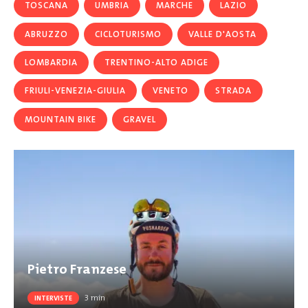
TOSCANA
UMBRIA
MARCHE
LAZIO
ABRUZZO
CICLOTURISMO
VALLE D'AOSTA
LOMBARDIA
TRENTINO-ALTO ADIGE
FRIULI-VENEZIA-GIULIA
VENETO
STRADA
MOUNTAIN BIKE
GRAVEL
Pietro Franzese
3
min
INTERVISTE