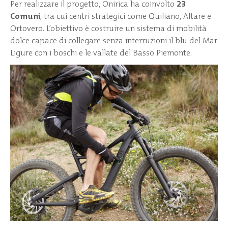
Per realizzare il progetto, Onirica ha coinvolto
23
Comuni
, tra cui centri strategici come Quiliano, Altare e
Ortovero. L’obiettivo è costruire un sistema di mobilità
dolce capace di collegare senza interruzioni il blu del Mar
Ligure con i boschi e le vallate del Basso Piemonte.