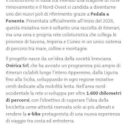
Il cicloturismo in Italia sta vivendo una stagione di forte
rinnovamento e il Nord-Ovest si candida a diventarne
uno dei nuovi poli di riferimento grazie a
Pedala a
Ponente
. Presentata ufficialmente all’inizio del 2026,
questa iniziativa non è soltanto una raccolta di itinerari,
ma una vera e propria rete cicloturistica che collega le
province di Savona, Imperia e Cuneo in un unico sistema
di percorsi tra mare, colline e montagne.
Il progetto nasce da un’idea della società bresciana
Onirica Srl
, che ha avviato un programma più ampio di
itinerari ciclabili lungo l’intero Appennino, dalla Liguria
fino alla Sicilia, sviluppando in ogni regione iniziative
simili dedicate alla mobilità lenta. Nell’area nord-
occidentale la rete si sviluppa per oltre
1.600 chilometri
di percorsi
, con l’obiettivo di superare l’idea della
bicicletta come attività riservata solo ai più allenati e
rendere la
e-bike
protagonista di una nuova esperienza
di viaggio tra costa ed entroterra.