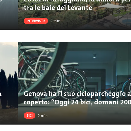
tra le baie del Levante
2
min
INTERVISTE
a
Genova ha il suo cicloparcheggio a
coperto: “Oggi 24 bici, domani 20
2
min
BICI