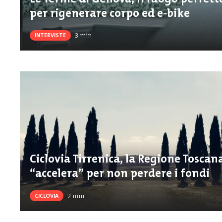
per rigenerare corpo ed e-bike
3
min
INTERVISTE
Ciclovia Tirrenica, la Regione Toscan
“accelera” per non perdere i fondi
2
min
CICLOVIA