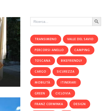
Search Button
Search
for:
TRANSIMENO
VALLE DEL SAVIO
PERCORSI-ANELLO
CAMPING
TOSCANA
BIKEFRIENDLY
CARGO
SICUREZZA
MOBILITÀ
ITINERARI
GREEN
CICLOVIA
FRANZ CERWINKA
DESIGN