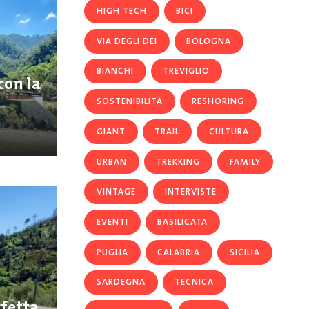
HIGH TECH
BICI
VIA DEGLI DEI
BOLOGNA
BIANCHI
TREVIGLIO
con la
SOSTENIBILITÀ
RESHORING
GIANT
TRAIL
CULTURA
URBAN
TREKKING
FAMILY
VINTAGE
INTERVISTE
EVENTI
BASILICATA
PUGLIA
CALABRIA
SICILIA
SARDEGNA
TECNICA
rfetta