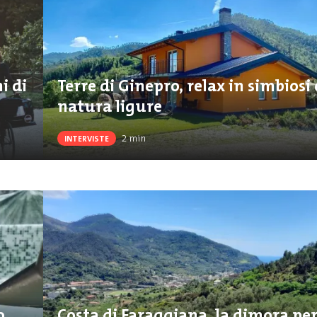
i di
Terre di Ginepro, relax in simbiosi 
natura ligure
2
min
INTERVISTE
o
Costa di Faraggiana, la dimora pe