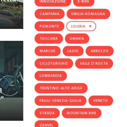
INNOVAZIONE
E-BIKE
CAMPANIA
EMILIA-ROMAGNA
×
PIEMONTE
LIGURIA
TOSCANA
UMBRIA
MARCHE
LAZIO
ABRUZZO
CICLOTURISMO
VALLE D'AOSTA
LOMBARDIA
TRENTINO-ALTO ADIGE
l
0”
FRIULI-VENEZIA-GIULIA
VENETO
STRADA
MOUNTAIN BIKE
GRAVEL