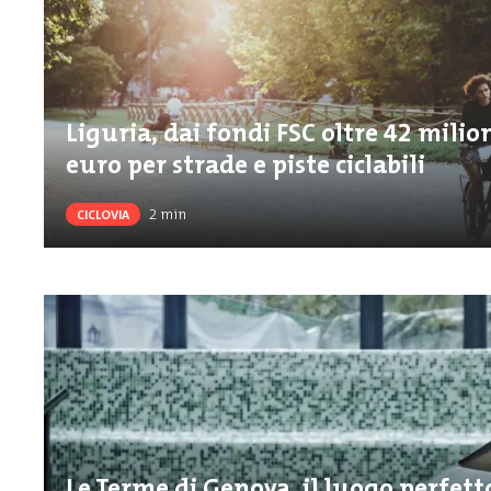
Liguria, dai fondi FSC oltre 42 milion
euro per strade e piste ciclabili
2
min
CICLOVIA
Le Terme di Genova, il luogo perfett