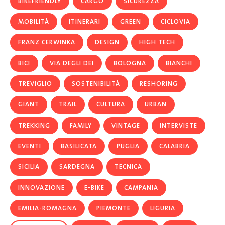
BIKEFRIENDLY
CARGO
SICUREZZA
MOBILITÀ
ITINERARI
GREEN
CICLOVIA
FRANZ CERWINKA
DESIGN
HIGH TECH
BICI
VIA DEGLI DEI
BOLOGNA
BIANCHI
TREVIGLIO
SOSTENIBILITÀ
RESHORING
GIANT
TRAIL
CULTURA
URBAN
TREKKING
FAMILY
VINTAGE
INTERVISTE
EVENTI
BASILICATA
PUGLIA
CALABRIA
SICILIA
SARDEGNA
TECNICA
INNOVAZIONE
E-BIKE
CAMPANIA
EMILIA-ROMAGNA
PIEMONTE
LIGURIA