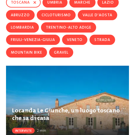
×
TOSCANA
UMBRIA
MARCHE
LAZIO
ABRUZZO
CICLOTURISMO
VALLE D'AOSTA
LOMBARDIA
TRENTINO-ALTO ADIGE
FRIULI-VENEZIA-GIULIA
VENETO
STRADA
MOUNTAIN BIKE
GRAVEL
Locanda Le Giunche, un luogo toscano
che sa di casa
2
min
INTERVISTE