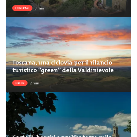
3
min
ITINERARI
Toscana, una ciclovia per il rilancio
turistico “green” della Valdinievole
2
min
GREEN