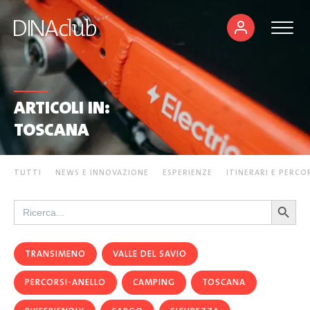
ARTICOLI IN:
TOSCANA
TUTTI
NEWS E INNOVAZIONE
ESPERIENZE
ITINERARI E PERCO
Search Button
Search
for:
TRANSIMENO
VALLE DEL SAVIO
PERCORSI-ANELLO
CAMPING
TOSCANA