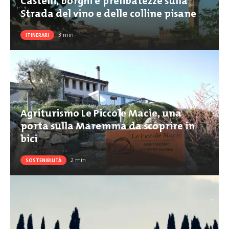
Castelli, borghi e prelibatezze sulla
Strada del vino e delle colline pisane
3
min
ITINERARI
Agriturismo Le Piccole Macìe, una
porta sulla Maremma da scoprire in
bici
2
min
SOSTENIBILITÀ