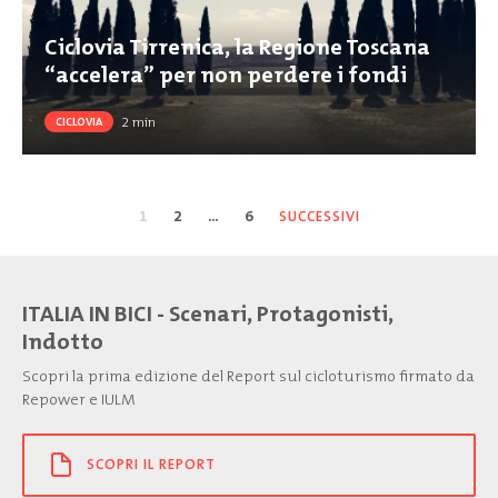
Ciclovia Tirrenica, la Regione Toscana
“accelera” per non perdere i fondi
2
min
CICLOVIA
1
2
…
6
SUCCESSIVI
ITALIA IN BICI - Scenari, Protagonisti,
Indotto
Scopri la prima edizione del Report sul cicloturismo firmato da
Repower e IULM
SCOPRI IL REPORT