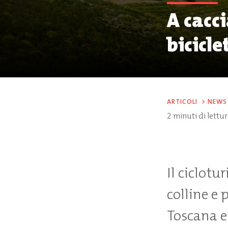
A cacc
bicicle
ARTICOLI
>
NEWS
2
minuti di lettu
Il ciclotu
colline e 
Toscana es