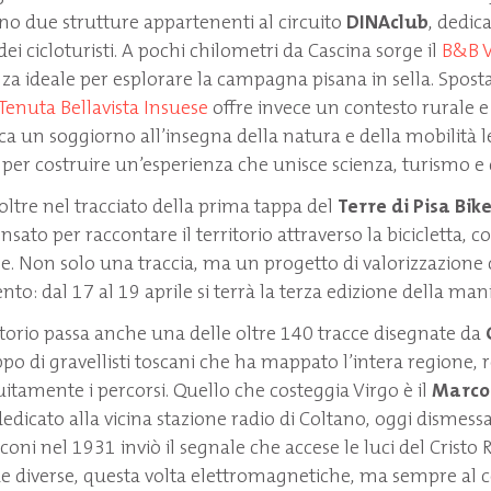
vano due strutture appartenenti al circuito
DINAclub
, dedic
dei cicloturisti. A pochi chilometri da Cascina sorge il
B&B V
za ideale per esplorare la campagna pisana in sella. Spost
Tenuta Bellavista Insuese
offre invece un contesto rurale e
rca un soggiorno all’insegna della natura e della mobilità 
li per costruire un’esperienza che unisce scienza, turismo e
noltre nel tracciato della prima tappa del
Terre di Pisa Bike
ato per raccontare il territorio attraverso la bicicletta, c
ne. Non solo una traccia, ma un progetto di valorizzazione c
to: dal 17 al 19 aprile si terrà la terza edizione della man
atorio passa anche una delle oltre 140 tracce disegnate da
ppo di gravellisti toscani che ha mappato l’intera regione,
uitamente i percorsi. Quello che costeggia Virgo è il
Marcon
edicato alla vicina stazione radio di Coltano, oggi dismessa
ni nel 1931 inviò il segnale che accese le luci del Cristo 
e diverse, questa volta elettromagnetiche, ma sempre al c