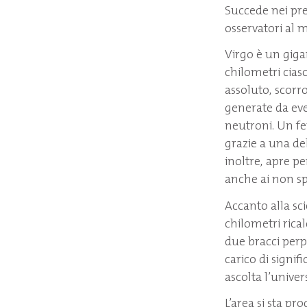
Succede nei pres
osservatori al m
Virgo è un giga
chilometri cias
assoluto, scorr
generate da even
neutroni. Un fe
grazie a una dell
inoltre, apre p
anche ai non spe
Accanto alla sci
chilometri rica
due bracci per
carico di signi
ascolta l’univer
L’area si sta p