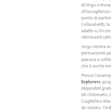
di Virgo si tro
all’accoglienza 
punto di parten
Collesalvetti, la
adatto a chi ce
riferimenti uti
Virgo rientra i
permanente pens
pianura e colli
che è anche even
Presso l’osserv
Explorers
, gru
disponibili grat
68 chilometri, d
Guglielmo Marco
de Janeiro. Ond