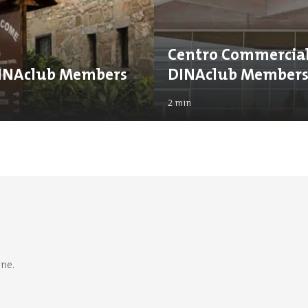
Centro Commerciale
 DINAclub Members
DINAclub Member
2
min
one.