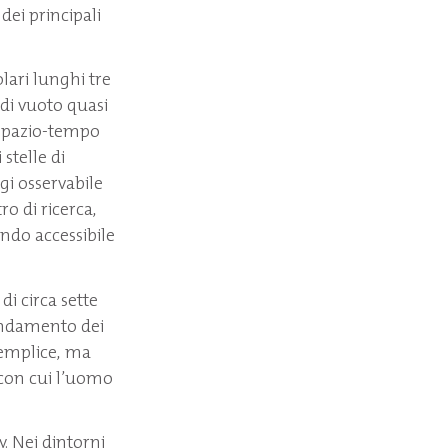
 dei principali
ari lunghi tre
 di vuoto quasi
o spazio-tempo
stelle di
gi osservabile
ro di ricerca,
endo accessibile
di circa sette
’andamento dei
semplice, ma
 con cui l’uomo
. Nei dintorni