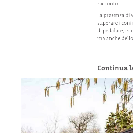
racconto.
La presenza di 
superare i conf
di pedalare, in 
ma anche dello 
Continua l