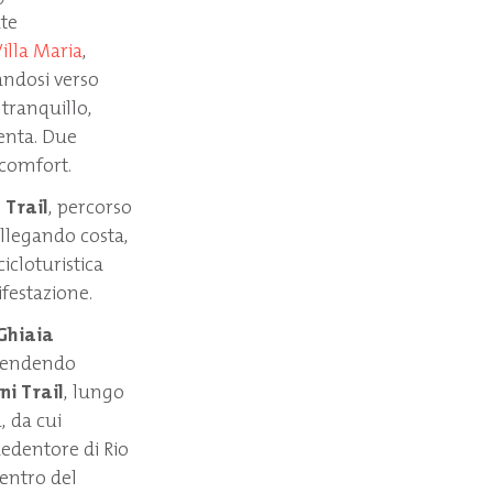
ate
illa Maria
,
andosi verso
 tranquillo,
lenta. Due
 comfort.
 Trail
, percorso
ollegando costa,
icloturistica
ifestazione.
Ghiaia
 rendendo
i Trail
, lungo
, da cui
Redentore di Rio
entro del