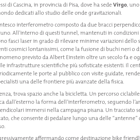
si di Cascina, in provincia di Pisa, dove ha sede
Virgo
, uno
ondo dedicati allo studio delle onde gravitazionali.
ntesco interferometro composto da due bracci perpendicol
cuno. All’interno di questi tunnel, mantenuti in condizioni
ono fasci laser in grado di rilevare minime variazioni dell
ti cosmici lontanissimi, come la fusione di buchi neri o di 
nomeno previsto da Albert Einstein oltre un secolo fa e og
e infrastrutture scientifiche più sofisticate esistenti. Il cent
eriodicamente le porte al pubblico con visite guidate, rend
cialisti una delle frontiere più avanzate della fisica.
enza, trova spazio anche la bicicletta. Un percorso ciclabile 
lca dall’esterno la forma dell’interferometro, seguendo l
pendicolari immersi nella campagna pisana. Un tracciato 
ficato, che consente di pedalare lungo una delle “antenne”
so.
rogressivamente affermando come destinazione bike friendly