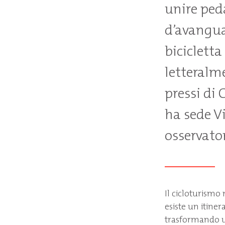
unire peda
d’avangua
biciclett
letteralme
pressi di 
ha sede Vi
osservator
Il cicloturismo 
esiste un itiner
trasformando un