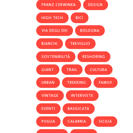
FRANZ CERWINKA
DESIGN
HIGH TECH
BICI
VIA DEGLI DEI
BOLOGNA
BIANCHI
TREVIGLIO
SOSTENIBILITÀ
RESHORING
GIANT
TRAIL
CULTURA
URBAN
TREKKING
FAMILY
VINTAGE
INTERVISTE
EVENTI
BASILICATA
PUGLIA
CALABRIA
SICILIA