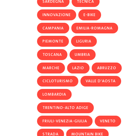
SARDEGNA
TECNICA
INNOVAZIONE
E-BIKE
CAMPANIA
EMILIA-ROMAGNA
PIEMONTE
LIGURIA
TOSCANA
UMBRIA
MARCHE
LAZIO
ABRUZZO
CICLOTURISMO
VALLE D'AOSTA
LOMBARDIA
TRENTINO-ALTO ADIGE
FRIULI-VENEZIA-GIULIA
VENETO
STRADA
MOUNTAIN BIKE