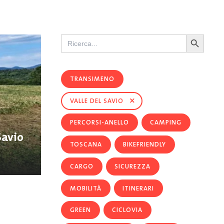
Search Button
Search
for:
TRANSIMENO
×
VALLE DEL SAVIO
PERCORSI-ANELLO
CAMPING
Savio
TOSCANA
BIKEFRIENDLY
CARGO
SICUREZZA
MOBILITÀ
ITINERARI
GREEN
CICLOVIA