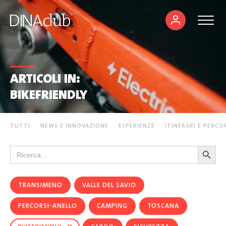
ARTICOLI IN:
BIKEFRIENDLY
TUTTI
NEWS E INNOVAZIONE
ESPERIENZE
ITINERARI E PERCO
Search Button
Search
for:
TRANSIMENO
VALLE DEL SAVIO
PERCORSI-ANELLO
CAMPING
TOSCANA