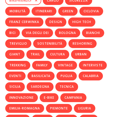
×
BIKEFRIENDLY
CARGO
SICUREZZA
MOBILITÀ
ITINERARI
GREEN
CICLOVIA
FRANZ CERWINKA
DESIGN
HIGH TECH
BICI
VIA DEGLI DEI
BOLOGNA
BIANCHI
TREVIGLIO
SOSTENIBILITÀ
RESHORING
GIANT
TRAIL
CULTURA
URBAN
TREKKING
FAMILY
VINTAGE
INTERVISTE
EVENTI
BASILICATA
PUGLIA
CALABRIA
SICILIA
SARDEGNA
TECNICA
INNOVAZIONE
E-BIKE
CAMPANIA
EMILIA-ROMAGNA
PIEMONTE
LIGURIA