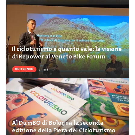
Il cicloturismo e quanto vale: la visione
di Repower al Veneto Bike Forum
2
min
BIKEFRIENDLY
Al DumBO di Bologna la seconda
edizione della Fiera del Cicloturismo