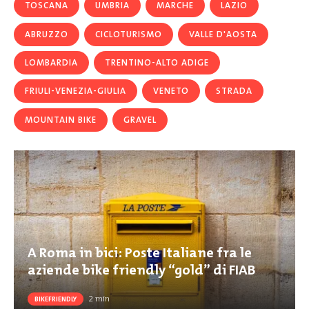
TOSCANA
UMBRIA
MARCHE
LAZIO
ABRUZZO
CICLOTURISMO
VALLE D'AOSTA
LOMBARDIA
TRENTINO-ALTO ADIGE
FRIULI-VENEZIA-GIULIA
VENETO
STRADA
MOUNTAIN BIKE
GRAVEL
A Roma in bici: Poste Italiane fra le
aziende bike friendly “gold” di FIAB
2
min
BIKEFRIENDLY