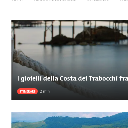
I gioielli della Costa dei Trabocchi f
2
min
ITINERARI