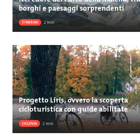
borghi e paesaggi sorprendenti
2
min
ITINERARI
Progetto Liris, ovvero la scoperta
cicloturistica con guide abilitate
2
min
CICLOVIA