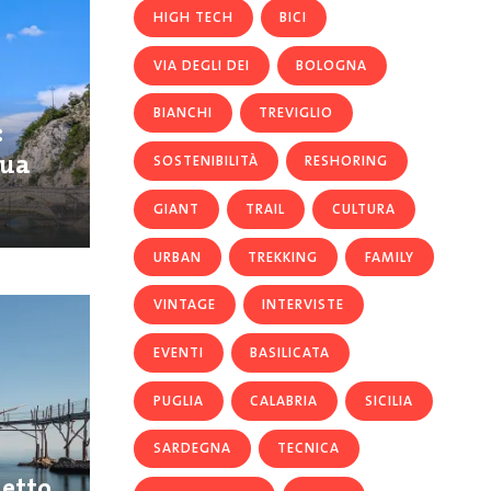
HIGH TECH
BICI
VIA DEGLI DEI
BOLOGNA
BIANCHI
TREVIGLIO
:
qua
SOSTENIBILITÀ
RESHORING
GIANT
TRAIL
CULTURA
URBAN
TREKKING
FAMILY
VINTAGE
INTERVISTE
EVENTI
BASILICATA
PUGLIA
CALABRIA
SICILIA
SARDEGNA
TECNICA
getto