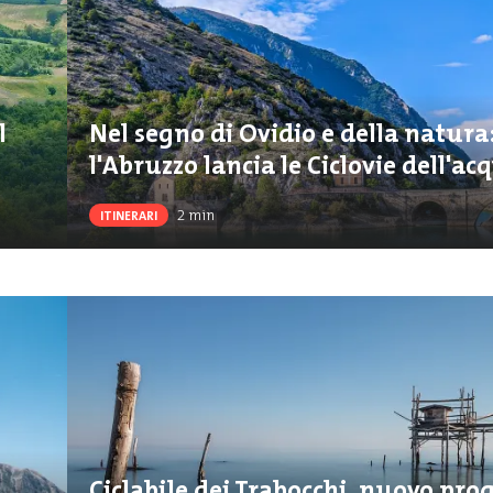
l
Nel segno di Ovidio e della natura
l'Abruzzo lancia le Ciclovie dell'ac
2
min
ITINERARI
a
Ciclabile dei Trabocchi, nuovo pro