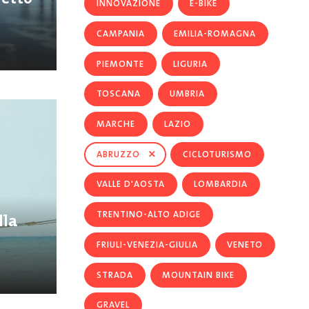
INNOVAZIONE
E-BIKE
CAMPANIA
EMILIA-ROMAGNA
PIEMONTE
LIGURIA
TOSCANA
UMBRIA
MARCHE
LAZIO
×
ABRUZZO
CICLOTURISMO
VALLE D'AOSTA
LOMBARDIA
TRENTINO-ALTO ADIGE
lla
FRIULI-VENEZIA-GIULIA
VENETO
STRADA
MOUNTAIN BIKE
GRAVEL