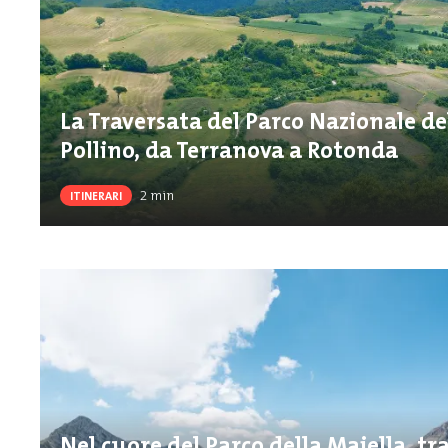
La Traversata del Parco Nazionale de
Pollino, da Terranova a Rotonda
2
min
ITINERARI
Nel cuore del Parco della Maiella, tr