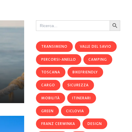
Search Button
Search
for:
TRANSIMENO
VALLE DEL SAVIO
PERCORSI-ANELLO
CAMPING
TOSCANA
BIKEFRIENDLY
CARGO
SICUREZZA
MOBILITÀ
ITINERARI
GREEN
CICLOVIA
FRANZ CERWINKA
DESIGN