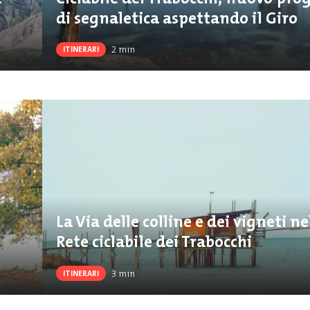
di segnaletica aspettando il Giro
2
min
ITINERARI
La Via delle colline e dei vigneti ne
Rete ciclabile dei Trabocchi
3
min
ITINERARI