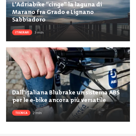
L'Adriabike “cinge” la laguna di
Marano fra Grado e Lignano
Sabbiadoro
3
min
ITINERARI
Dall'italiana Blubrake un sistema ABS
per le e-bike ancora più versatile
2
min
TECNICA