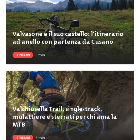
Valvasone e il suo castello: l'itinerario
ad anello con partenza da Cusano
3
min
ITINERARI
Valchiusella Trail, single-track,
mulattiere e sterrati per chi ama la
MTB
3
min
ITINERARI