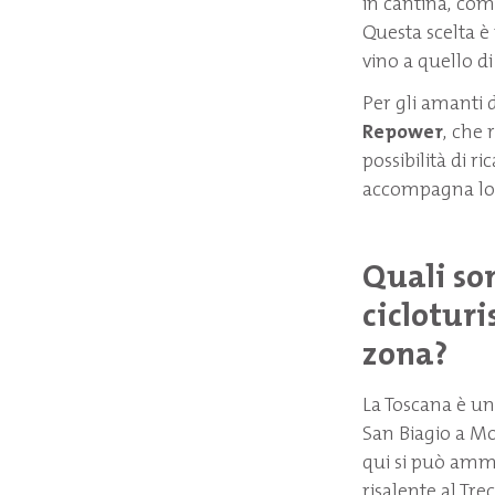
in cantina, com
Questa scelta è
vino a quello di
Per gli amanti 
Repower
, che 
possibilità di r
accompagna lor
Quali so
ciclotur
zona?
La Toscana è un
San Biagio a Mo
qui si può amm
risalente al Tre