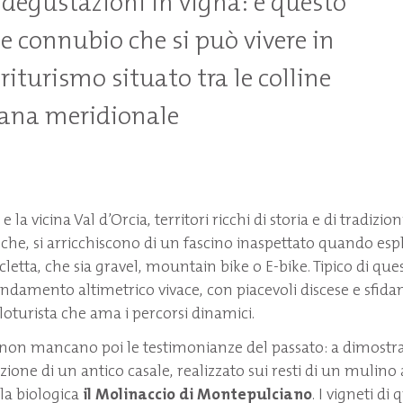
i degustazioni in vigna: è questo
le connubio che si può vivere in
iturismo situato tra le colline
cana meridionale
e la vicina Val d’Orcia, territori ricchi di storia e di tradizion
e, si arricchiscono di un fascino inaspettato quando esplo
icletta, che sia gravel, mountain bike o E-bike. Tipico di ques
ndamento altimetrico vivace, con piacevoli discese e sfidant
cicloturista che ama i percorsi dinamici.
 non mancano poi le testimonianze del passato: a dimostraz
zione di un antico casale, realizzato sui resti di un mulino
ola biologica
il Molinaccio di Montepulciano
. I vigneti di