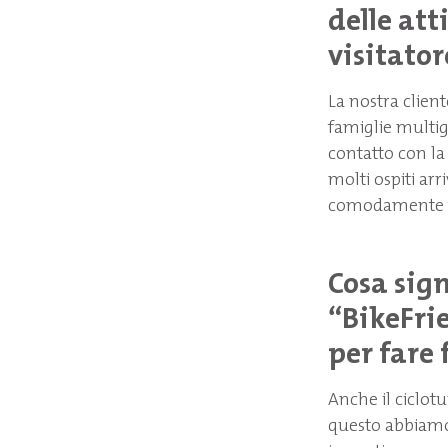
delle att
visitator
La nostra client
famiglie multig
contatto con l
molti ospiti ar
comodamente tut
Cosa sign
“BikeFri
per fare 
Anche il ciclotu
questo abbiamo 