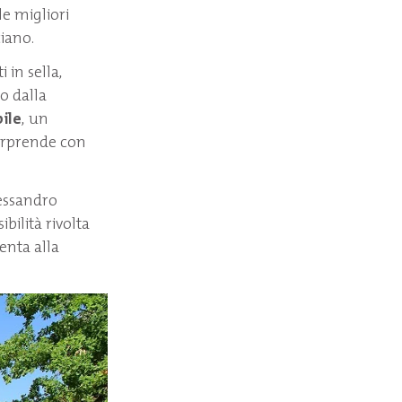
le migliori
iano.
 in sella,
o dalla
ile
, un
sorprende con
lessandro
bilità rivolta
tenta alla