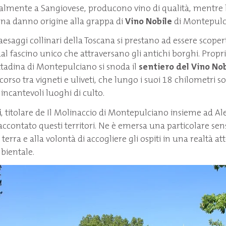
ipalmente a Sangiovese, producono vino di qualità, mentre 
ona danno origine alla grappa di
Vino Nobile
di Montepulc
aesaggi collinari della Toscana si prestano ad essere scoperti
al fascino unico che attraversano gli antichi borghi. Propri
ittadina di Montepulciano si snoda il
sentiero del Vino Nob
corso tra vigneti e uliveti, che lungo i suoi 18 chilometri 
 incantevoli luoghi di culto.
i
, titolare de Il Molinaccio di Montepulciano insieme ad A
 raccontato questi territori. Ne è emersa una particolare sensi
 terra e alla volontà di accogliere gli ospiti in una realtà at
mbientale.