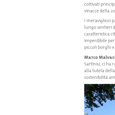
coltivati princ
vinacce della z
I meravigliosi p
lungo sentieri d
caratteristica c
imperdibile per
piccoli borghi e
Marco Malvas
Sartinisi, ci ha
alla tutela della
sostenibilità a