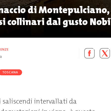
inaccio di Montepulciano,
si collinari dal gusto Nob
IENZE
ra
TOSCANA
 saliscendi intervallati da