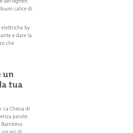
 dei vigneti.
 buon calice di
i elettriche by
sante e dare la
zzo che
e un
la tua
. La Chiesa di
senza parole:
ol Bambino
 un po’ di