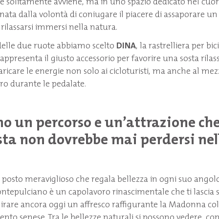
e solitamente avviene, ma in uno spazio dedicato nel cuore
 nata dalla volontà di coniugare il piacere di assaporare un
 rilassarsi immersi nella natura.
delle due ruote abbiamo scelto
DINA
, la rastrelliera per bic
rappresenta il giusto accessorio per favorire una sosta rilas
icaricare le energie non solo ai cicloturisti, ma anche al me
o durante le pedalate.
no un percorso e un’attrazione ch
ista non dovrebbe mai perdersi nel
 posto meraviglioso che regala bellezza in ogni suo angolo
ntepulciano è un capolavoro rinascimentale che ti lascia 
irare ancora oggi un affresco raffigurante la Madonna c
cento senese. Tra le bellezze naturali si possono vedere, con