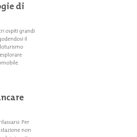
ogie di
ri ospiti grandi
godendosi il
cloturismo
 esplorare
tomobile.
ancare
ilassarsi. Per
gustazione non