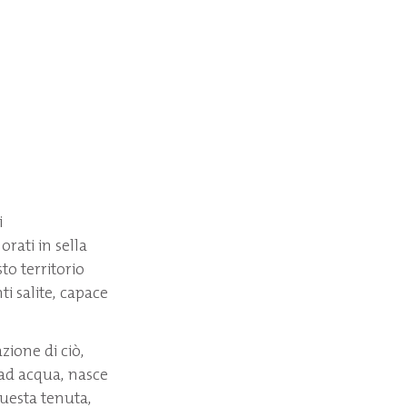
i
rati in sella
to territorio
i salite, capace
ione di ciò,
 ad acqua, nasce
 questa tenuta,