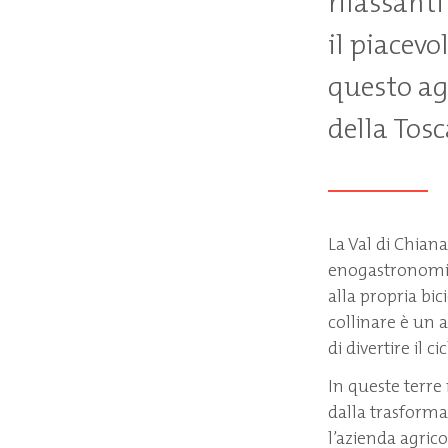
rilassant
il piacevo
questo agr
della Tos
La Val di Chiana 
enogastronomich
alla propria bic
collinare è un a
di divertire il 
In queste terre
dalla trasforma
l’azienda agric