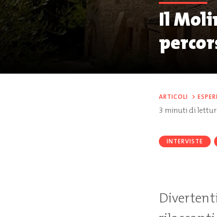
Il Mol
percor
ARTICOLI
>
ESPER
3
minuti di lettu
INTERVISTE
Divertenti