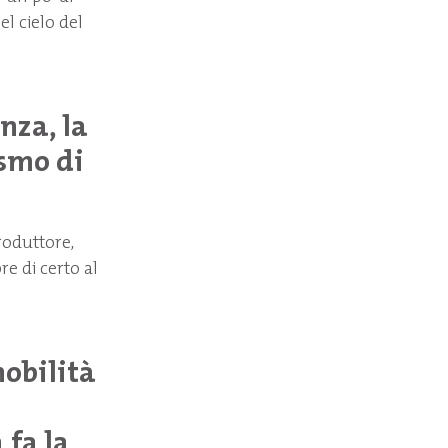
el cielo del
nza, la
ismo di
roduttore,
re di certo al
mobilità
 fa la