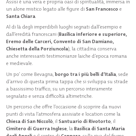
Assisi è una vera e propria oasi di spiritualità, immersa in
un alone mistico legato alle figure di
San Francesco
e
Santa Chiara
.
Al di là degli imperdibili luoghi segnati dall’esempio e
dall’eredità francescani (
Basilica inferiore e superiore,
Eremo delle Carceri, Convento di San Damiano,
Chiesetta della Porziuncola
), la cittadina conserva
anche interessanti testimonianze laiche d’epoca romana
e medievale.
Un po’ come Bevagna,
borgo tra i più belli d’Italia
, sede
d’arrivo di questa prima tappa che si sviluppa su strade
a bassissimo traffico, su un percorso interamente
segnalato e senza difficoltà altimetriche.
Un percorso che offre l’occasione di scoprire da nuovi
punti di vista l’atmosfera assisiate e location come la
Chiesa di San Niccolò
, il
Santuario di Rivotorto
, il
Cimitero di Guerra Inglese
, la
Basilica di Santa Maria
degli Angeli
e il centro di
Cannara
, sulla riva del fiume