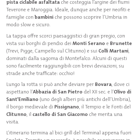
pista ciclabile asfaltata
che costeggia l’argine dei fiumi
Teverone e Maroggia. Ideale, dunque anche per neofiti e
famiglie con
bambini
che possono scoprire l’Umbria in
modo slow e sicuro.
La tappa offre scorci paesaggistici di gran pregio, con
vista sui borghi di pendio dei
Monti Serano
e
Brunette
(Trevi, Pigge, Campello sul Clitunno) e sui
Colli Martani
,
dominati dalla sagoma di Montefalco. Alcuni di questi
sono facilmente raggiungibili con brevi deviazioni, su
strade anche trafficate: occhio!
Lungo la rotta si può anche deviare per
Bovara
, dove ci
aspettano l’
Abbazia di San Pietro
del XII sec. e l’
Olivo di
Sant’Emiliano
(uno degli alberi più antichi dell’Umbria),
il borgo medievale di
Pissignano
, il Tempio e le Fonti del
Clitunno
, il
castello di San Giacomo
che merita una
visita.
L’itinerario termina al bici grill del Terminal appena fuori