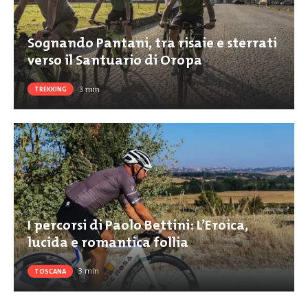
Sognando Pantani, tra risaie e sterrati
verso il Santuario di Oropa
3
min
TREKKING
I percorsi di Paolo Bettini: L’Eroica,
lucida e romantica follia
3
min
TOSCANA