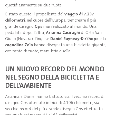
quotidianamente su due ruote.
È stato questo il propellente del
viaggio di 7.237
chilometri
, nel cuore dell’Europa, per creare il più
grande disegno
Gps
mai realizzato al mondo. Una
pedalata dopo l’altra,
Arianna Casiraghi
di Orta San
Giulio (Novara), l’inglese
Daniel Rayneay-Kirkhope
e la
cagnolina Zola
hanno disegnato una bicicletta gigante,
con tanto di ruote, manubrio e sella.
UN NUOVO RECORD DEL MONDO
NEL SEGNO DELLA BICICLETTA E
DELL’AMBIENTE
Arianna e Daniel hanno battuto sia il vecchio record di
disegno Gps ottenuto in bici, di 4.106 chilometri, sia il
vecchio record del più grande disegno Gps effettuato
con qualsiasi mezzo, di 7.163 chilometri.