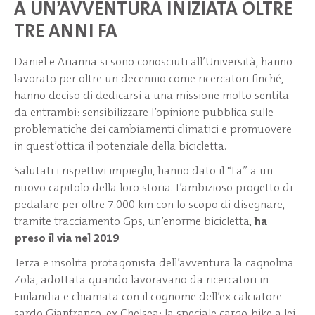
A UN’AVVENTURA INIZIATA OLTRE
TRE ANNI FA
Daniel e Arianna si sono conosciuti all’Università, hanno
lavorato per oltre un decennio come ricercatori finché,
hanno deciso di dedicarsi a una missione molto sentita
da entrambi: sensibilizzare l’opinione pubblica sulle
problematiche dei cambiamenti climatici e promuovere
in quest’ottica il potenziale della bicicletta.
Salutati i rispettivi impieghi, hanno dato il “La” a un
nuovo capitolo della loro storia. L’ambizioso progetto di
pedalare per oltre 7.000 km con lo scopo di disegnare,
tramite tracciamento Gps, un’enorme bicicletta,
ha
preso il via nel 2019
.
Terza e insolita protagonista dell’avventura la cagnolina
Zola, adottata quando lavoravano da ricercatori in
Finlandia e chiamata con il cognome dell’ex calciatore
sardo Gianfranco, ex Chelsea; la speciale cargo-bike a lei