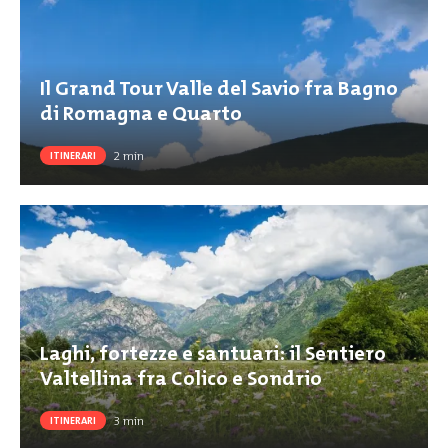
Il Grand Tour Valle del Savio fra Bagno
di Romagna e Quarto
2
min
ITINERARI
Laghi, fortezze e santuari: il Sentiero
Valtellina fra Colico e Sondrio
3
min
ITINERARI