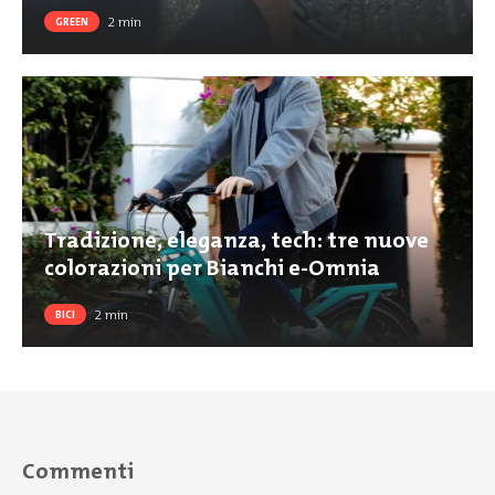
2
min
GREEN
Tradizione, eleganza, tech: tre nuove
colorazioni per Bianchi e-Omnia
2
min
BICI
Commenti