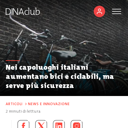
Nei capoluoghi italiani
aumentano bici e ciclabili, ma
serve più sicurezza
ARTICOLI
>
NEWS E INNOVAZIONE
2
minuti di lettura