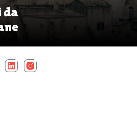
i da
cane