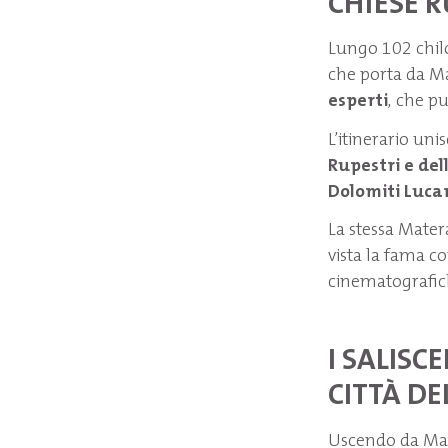
CHIESE R
Lungo 102 chilo
che porta da M
esperti
, che p
L’itinerario uni
Rupestri
e de
Dolomiti Luca
La stessa Mater
vista la fama co
cinematografiche
I SALISC
CITTÀ DE
Uscendo da Mat