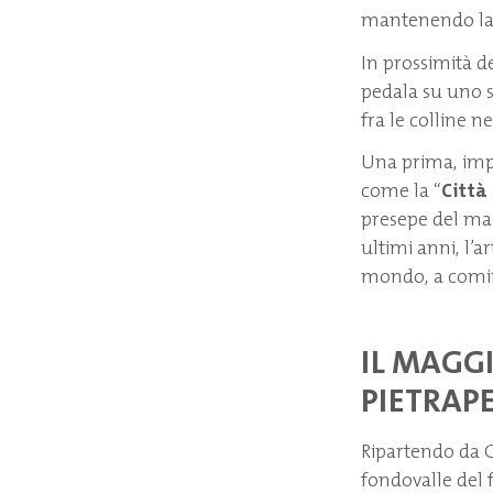
mantenendo la d
In prossimità de
pedala su uno sp
fra le colline n
Una prima, impe
come la “
Città
presepe del maes
ultimi anni, l’a
mondo, a cominc
IL MAGGI
PIETRAP
Ripartendo da Gr
fondovalle del 