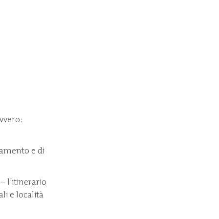
Ovvero:
enamento e di
 – l’itinerario
li e località