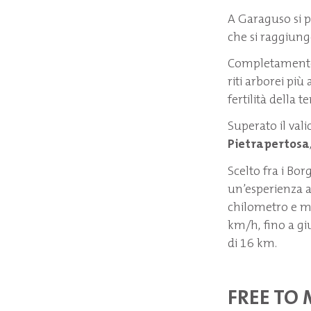
A Garaguso si p
che si raggiung
Completamente c
riti arborei più 
fertilità della t
Superato il vali
Pietrapertosa
Scelto fra i Borg
un’esperienza a
chilometro e m
km/h, fino a gi
di 16 km.
FREE TO 