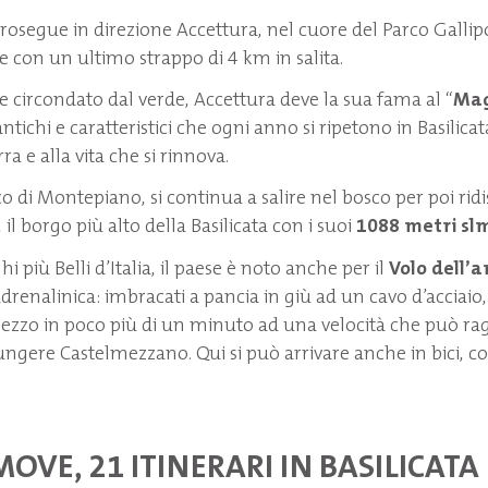
rosegue in direzione Accettura, nel cuore del Parco Gallip
e con un ultimo strappo di 4 km in salita.
ircondato dal verde, Accettura deve la sua fama al “
Mag
antichi e caratteristici che ogni anno si ripetono in Basilicat
erra e alla vita che si rinnova.
co di Montepiano, si continua a salire nel bosco per poi rid
, il borgo più alto della Basilicata con i suoi
1088 metri sl
hi più Belli d’Italia, il paese è noto anche per il
Volo dell’a
drenalinica: imbracati a pancia in giù ad un cavo d’acciaio,
ezzo in poco più di un minuto ad una velocità che può ra
ungere Castelmezzano. Qui si può arrivare anche in bici, c
MOVE, 21 ITINERARI IN BASILICATA