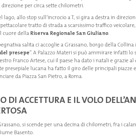
irezione per circa sette chilometri.
l lago, allo stop sull’incrocio a T, si gira a destra in direzio
ettacolare tratto di strada a scarsissimo traffico veicolare,
el cuore della
Riserva Regionale San Giuliano
.
gnativa salita ci accoglie a Grassano, borgo della Collin
 del presepe
”. A Palazzo Materi si può ammirare infatti lo
tro Franco Artese, cui il paese ha dato i natali e grazie al 
rte presepiale lucana ha fatto il giro delle principali piazze 
iare da Piazza San Pietro, a Roma.
O DI ACCETTURA E IL VOLO DELL’A
ERTOSA
assano, si scende per una decina di chilometri, fra i calanc
fiume Basento.