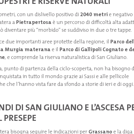
UPESTRI E RISERVE NATURALI
metri, con un dislivello positivo di
2040 metri
e negativo 
atera a
Pietrapertosa
è un percorso di difficoltà alta adat
uò diventare più “morbido” se suddiviso in due o tre tappe.
sce due importanti aree protette della regione, il
Parco del
lla Murgia materana
e il
Parco di Gallipoli Cognato e de
ne
, e comprende la riserva naturalistica di San Giuliano.
a, punto di partenza della ciclo-scoperta, non ha bisogno d
nquistata in tutto il mondo grazie ai Sassi e alle pellicole
 che l’hanno vista fare da sfondo a storie di ieri e di oggi.
ENDI DI SAN GIULIANO E L’ASCESA P
L PRESEPE
era bisogna seguire le indicazioni per
Grassano
e la diga