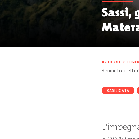
Sassi, 
Matera
ARTICOLI
>
ITINE
3
minuti di lettu
BASILICATA
L'impegna