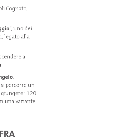
oli Cognato,
gio
”, uno dei
a, legato alla
iscendere a
m
.
ngelo
,
 si percorre un
ggiungere i 120
on una variante
 FRA