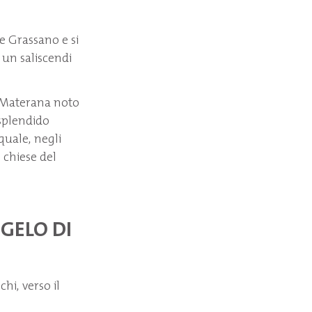
ne Grassano e si
 un saliscendi
a Materana noto
 splendido
quale, negli
e chiese del
NGELO DI
hi, verso il