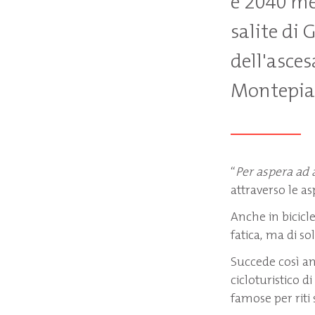
e 2040 met
salite di
dell'ascesa
Montepian
“
Per aspera ad 
attraverso le asp
Anche in bicicle
fatica, ma di so
Succede così a
cicloturistico di
famose per riti 