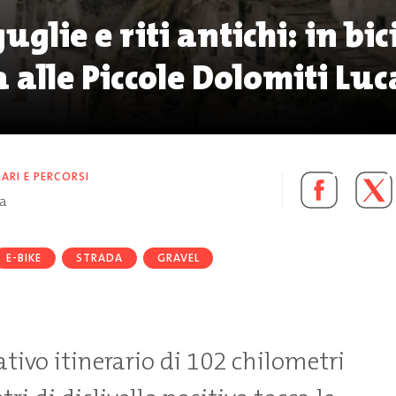
guglie e riti antichi: in bic
 alle Piccole Dolomiti Lu
RARI E PERCORSI
ra
E-BIKE
STRADA
GRAVEL
tivo itinerario di 102 chilometri