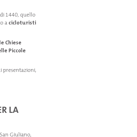
di 1440, quello
to a
cicloturisti
le Chiese
lle Piccole
i presentazioni,
ER LA
 San Giuliano,