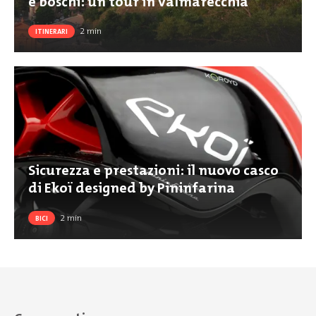
e boschi: un tour in Valmarecchia
2
min
ITINERARI
Sicurezza e prestazioni: il nuovo casco
di Ekoï designed by Pininfarina
2
min
BICI