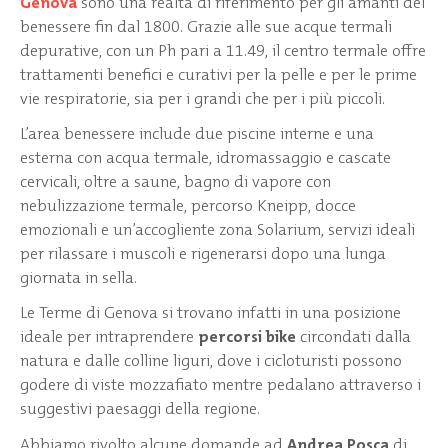
Genova
sono una realtà di riferimento per gli amanti del
benessere fin dal 1800. Grazie alle sue acque termali
depurative, con un Ph pari a 11.49, il centro termale offre
trattamenti benefici e curativi per la pelle e per le prime
vie respiratorie, sia per i grandi che per i più piccoli.
L’area benessere include due piscine interne e una
esterna con acqua termale, idromassaggio e cascate
cervicali, oltre a saune, bagno di vapore con
nebulizzazione termale, percorso Kneipp, docce
emozionali e un’accogliente zona Solarium, servizi ideali
per rilassare i muscoli e rigenerarsi dopo una lunga
giornata in sella.
Le Terme di Genova si trovano infatti in una posizione
ideale per intraprendere
percorsi bike
circondati dalla
natura e dalle colline liguri, dove i cicloturisti possono
godere di viste mozzafiato mentre pedalano attraverso i
suggestivi paesaggi della regione.
Abbiamo rivolto alcune domande ad
Andrea Posca
di