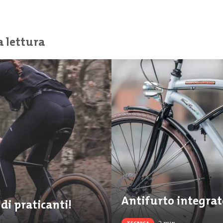
a lettura
Antifurto integrato
di praticanti!