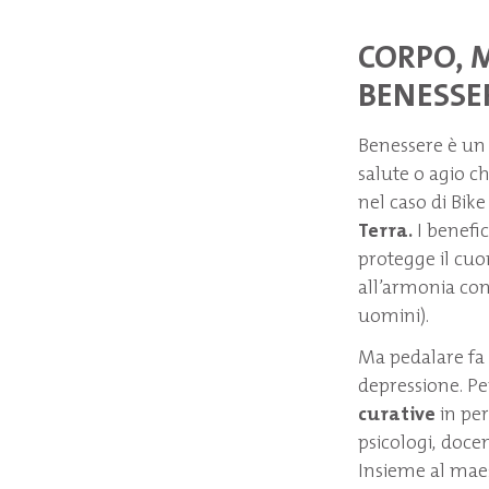
CORPO, M
BENESSE
Benessere è un 
salute o agio ch
nel caso di Bike
Terra.
I benefic
protegge il cuor
all’armonia con 
uomini).
Ma pedalare fa
depressione. Pe
curative
in per
psicologi, doce
Insieme al mae