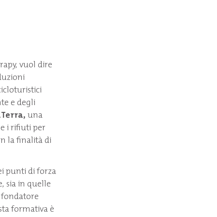
erapy, vuol dire
oduzioni
cloturistici
te e degli
Terra,
una
e i rifiuti per
 la finalità di
i punti di forza
, sia in quelle
e fondatore
sta formativa è