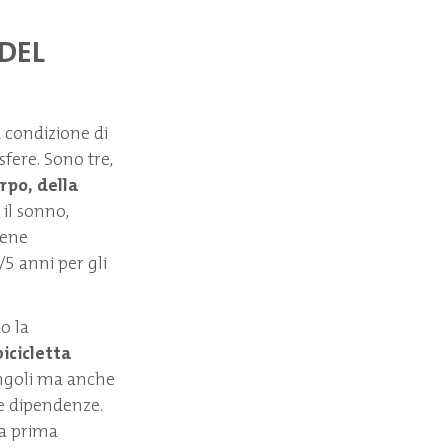
 DEL
 condizione di
sfere. Sono tre,
rpo, della
 il sonno,
bene
/5 anni per gli
o la
bicicletta
singoli ma anche
le dipendenze.
la prima