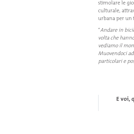
stimolare le gio
culturale, attr
urbana per un fu
“
Andare in bici
volta che hanno 
vediamo il mond
Muovendoci ad u
particolari e p
E voi,