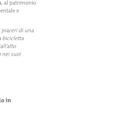
tà, al patrimonio
ientale e
 piaceri di una
 bicicletta
ll’alto.
 nei suoi
do in