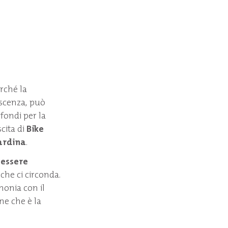
rché la
oscenza, può
fondi per la
cita di
Bike
ardina
.
nessere
che ci circonda.
monia con il
ne che è la