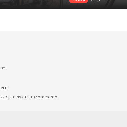
2
min
TECNICA
one.
ENTO
esso
per inviare un commento.