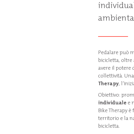
individual
ambientali
Pedalare può mi
bicicletta, olt
avere il potere
collettività. Un
Therapy
, l’in
Obiettivo: prom
individuale
e m
Bike Therapy è 
territorio e la
bicicletta.