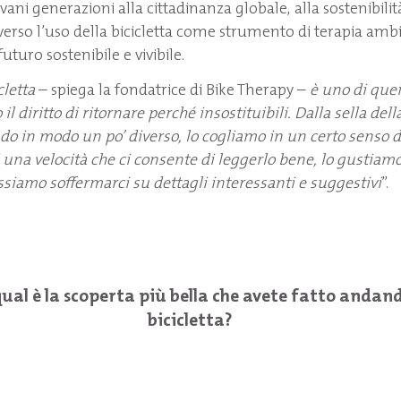
vani generazioni alla cittadinanza globale, alla sostenibili
averso l’uso della bicicletta come strumento di terapia amb
turo sostenibile e vivibile.
cletta
– spiega la fondatrice di Bike Therapy –
è uno di quei
il diritto di ritornare perché insostituibili. Dalla sella della
o in modo un po’ diverso, lo cogliamo in un certo senso da
na velocità che ci consente di leggerlo bene, lo gustiamo
ossiamo soffermarci su dettagli interessanti e suggestivi
”.
 qual è la scoperta più bella che avete fatto andan
bicicletta?