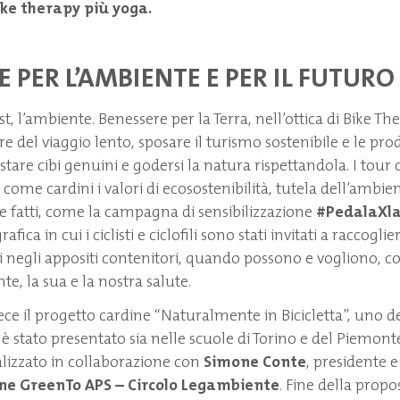
ike therapy più yoga.
 PER L’AMBIENTE E PER IL FUTURO
st, l’ambiente. Benessere per la Terra, nell’ottica di Bike Th
ere del viaggio lento, sposare il turismo sostenibile e le pr
tare cibi genuini e godersi la natura rispettandola. I tour ci
ome cardini i valori di ecosostenibilità, tutela dell’ambien
 e fatti, come la campagna di sensibilizzazione
#PedalaXla
fica in cui i ciclisti e ciclofili sono stati invitati a raccoglier
i negli appositi contenitori, quando possono e vogliono, con
te, la sua e la nostra salute.
ce il progetto cardine “Naturalmente in Bicicletta”, uno de
 è stato presentato sia nelle scuole di Torino e del Piemonte
alizzato in collaborazione con
Simone Conte
, presidente 
ne GreenTo APS – Circolo Legambiente
. Fine della propo