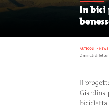
In bici
beness
ARTICOLI
>
NEWS
2
minuti di lettu
Il proget
Giardina 
bicicletta