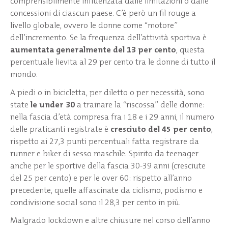
comprensibilmente influenzata dalle limitazioni o dalle
concessioni di ciascun paese. C’è però un fil rouge a
livello globale, ovvero le donne come “motore”
dell’incremento. Se la frequenza dell’attività sportiva è
aumentata generalmente del 13 per cento
, questa
percentuale lievita al 29 per cento tra le donne di tutto il
mondo.
A piedi o in bicicletta, per diletto o per necessità, sono
state
le under 30
a trainare la “riscossa” delle donne:
nella fascia d’età compresa fra i 18 e i 29 anni, il numero
delle praticanti registrate è
cresciuto del 45 per cento
,
rispetto ai 27,3 punti percentuali fatta registrare da
runner e biker di sesso maschile. Spirito da teenager
anche per le sportive della fascia 30-39 anni (cresciute
del 25 per cento) e per le over 60: rispetto all’anno
precedente, quelle affascinate da ciclismo, podismo e
condivisione social sono il 28,3 per cento in più.
Malgrado lockdown e altre chiusure nel corso dell’anno