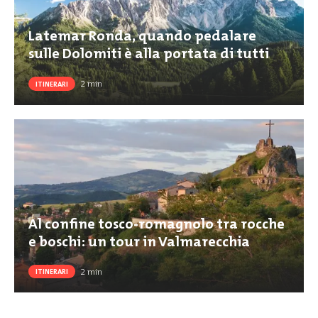
Latemar Ronda, quando pedalare
sulle Dolomiti è alla portata di tutti
2
min
ITINERARI
Al confine tosco-romagnolo tra rocche
e boschi: un tour in Valmarecchia
2
min
ITINERARI