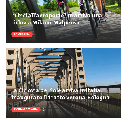
In bici all’aeroporto? In arrivo una
ciclovia Milano-Malpensa
2
min
LOMBARDIA
La Ciclovia del Sole arriva in Italia:
inaugurato il tratto Verona-Bologna
2
min
EMILIA-ROMAGNA