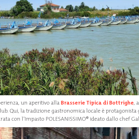
perienza, un aperitivo alla
Brasserie Tipica di Bottrighe
, 
b. Qui, la tradizione gastronomica locale è protagonista g
rata con l’Impasto POLESANISSIMO® ideato dallo chef Gabr