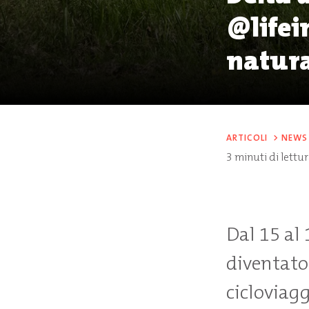
@lifei
natura
ARTICOLI
>
NEWS
3
minuti di lettu
Dal 15 al 
diventato 
cicloviagg