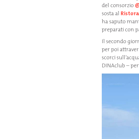
del consorzio
@
sosta al
Ristor
ha saputo mante
preparati con pa
Il secondo gior
per poi attraver
scorci sull’acqu
DINAclub – perfe