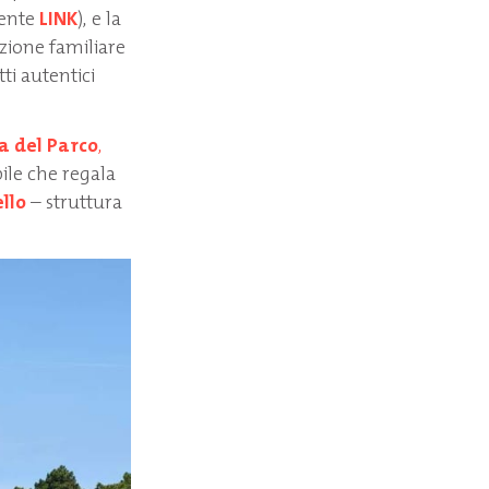
uente
LINK
), e la
zione familiare
ti autentici
a del Parco
,
bile che regala
llo
– struttura