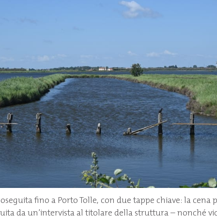
roseguita fino a Porto Tolle, con due tappe chiave: la cena 
guita da un’intervista al titolare della struttura – nonché v