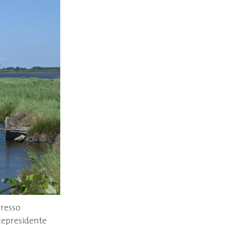
presso
icepresidente