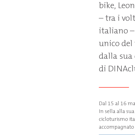
bike, Leon
– tra i vo
italiano 
unico del
dalla sua
di DINAcl
Dal 15 al 16 mag
In sella alla su
cicloturismo it
accompagnato d