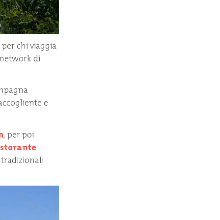
 per chi viaggia
 network di
campagna
 accogliente e
n
, per poi
istorante
 tradizionali