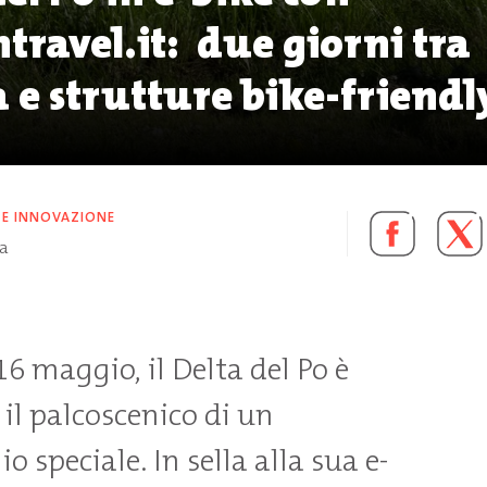
ntravel.it: due giorni tra
 e strutture bike-friendl
 E INNOVAZIONE
ra
16 maggio, il Delta del Po è
il palcoscenico di un
io speciale. In sella alla sua e-