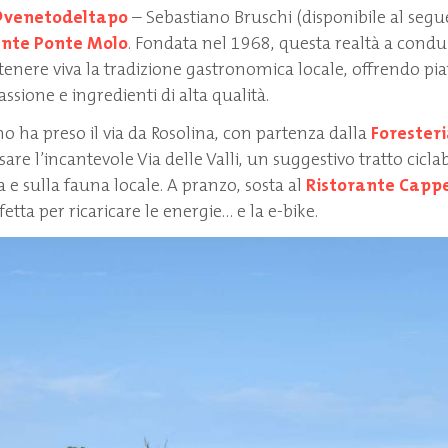
venetodeltapo
– Sebastiano Bruschi (disponibile al seg
ante Ponte Molo
. Fondata nel 1968, questa realtà a condu
nere viva la tradizione gastronomica locale, offrendo piat
ssione e ingredienti di alta qualità.
no ha preso il via da Rosolina, con partenza dalla
Foresteri
sare l’incantevole Via delle Valli, un suggestivo tratto cicla
a e sulla fauna locale. A pranzo, sosta al
Ristorante Cappe
tta per ricaricare le energie… e la e-bike.