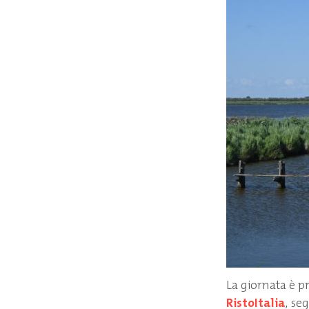
La giornata è p
RistoItalia
, se