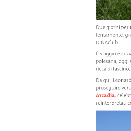
Due giorni per r
lentamente, gra
DINAclub.
Il viaggio è iniz
polesana, oggi s
ricca di fascino,
Da qui, Leonard
proseguire vers
Arcadia
, celeb
reinterpretati c