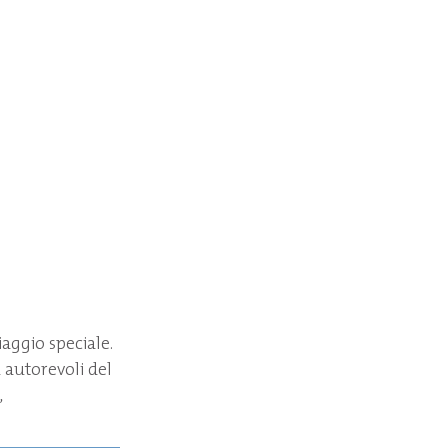
iaggio speciale.
ù autorevoli del
,