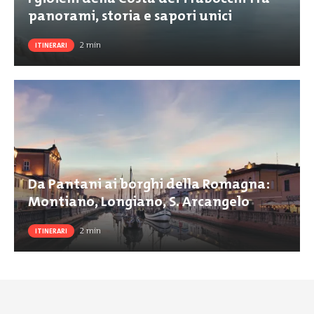
panorami, storia e sapori unici
2
min
ITINERARI
Da Pantani ai borghi della Romagna:
Montiano, Longiano, S. Arcangelo
2
min
ITINERARI