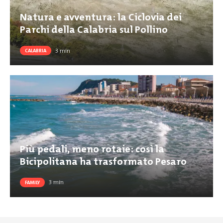
Natura e avventura: la Ciclovia dei
Parchi della Calabria sul Pollino
3
min
CALABRIA
Più pedali, meno rotaie: così la
Bicipolitana ha trasformato Pesaro
3
min
FAMILY