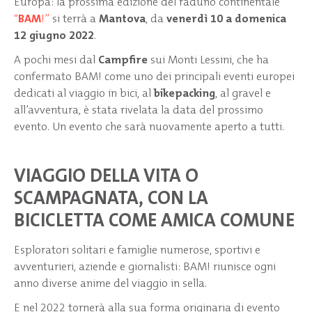
Europa: la prossima edizione del raduno continentale
“
BAM
!”
si terrà a
Mantova
, da
venerdì 10 a domenica
12 giugno 2022
.
A pochi mesi dal
Campfire
sui Monti Lessini, che ha
confermato BAM! come uno dei principali eventi europei
dedicati al viaggio in bici, al
bikepacking
, al gravel e
all’avventura, è stata rivelata la data del prossimo
evento. Un evento che sarà nuovamente aperto a tutti.
VIAGGIO DELLA VITA O
SCAMPAGNATA, CON LA
BICICLETTA COME AMICA COMUNE
Esploratori solitari e famiglie numerose, sportivi e
avventurieri, aziende e giornalisti: BAM! riunisce ogni
anno diverse anime del viaggio in sella.
E nel 2022 tornerà alla sua forma originaria di evento