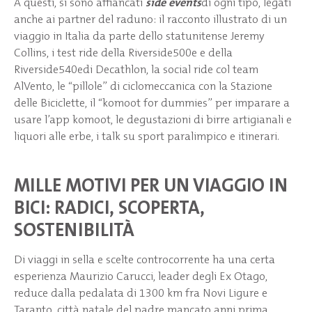
A questi, si sono affiancati
side events
di ogni tipo, legati
anche ai partner del raduno: il racconto illustrato di un
viaggio in Italia da parte dello statunitense Jeremy
Collins, i test ride della Riverside500e e della
Riverside540edi Decathlon, la social ride col team
AlVento, le “pillole” di ciclomeccanica con la Stazione
delle Biciclette, il “komoot for dummies” per imparare a
usare l’app komoot, le degustazioni di birre artigianali e
liquori alle erbe, i talk su sport paralimpico e itinerari.
MILLE MOTIVI PER UN VIAGGIO IN
BICI: RADICI, SCOPERTA,
SOSTENIBILITÀ
Di viaggi in sella e scelte controcorrente ha una certa
esperienza Maurizio Carucci, leader degli Ex Otago,
reduce dalla pedalata di 1300 km fra Novi Ligure e
Taranto, città natale del padre mancato anni prima.