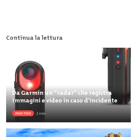
Continua la lettura
Da Garmin un “radar” che registra
immagini e video in caso d’incidente
2
min
HIGH TECH