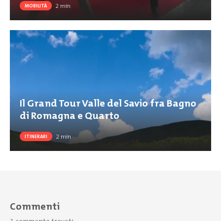
2
min
MOBILITÀ
Il Grand Tour Valle del Savio fra Bagno
di Romagna e Quarto
2
min
ITINERARI
Commenti