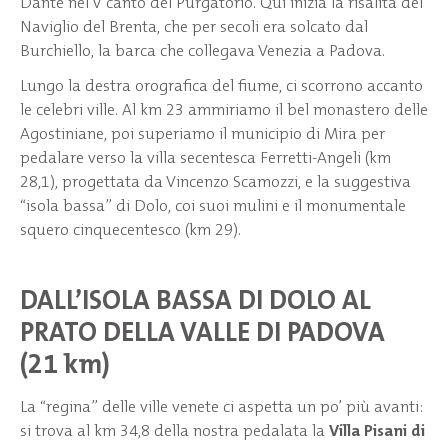
Dante nel V canto del Purgatorio. Qui inizia la risalita del
Naviglio del Brenta, che per secoli era solcato dal
Burchiello, la barca che collegava Venezia a Padova.
Lungo la destra orografica del fiume, ci scorrono accanto
le celebri ville. Al km 23 ammiriamo il bel monastero delle
Agostiniane, poi superiamo il municipio di Mira per
pedalare verso la villa secentesca Ferretti-Angeli (km
28,1), progettata da Vincenzo Scamozzi, e la suggestiva
“isola bassa” di Dolo, coi suoi mulini e il monumentale
squero cinquecentesco (km 29).
DALL’ISOLA BASSA DI DOLO AL
PRATO DELLA VALLE DI PADOVA
(21 km)
La “regina” delle ville venete ci aspetta un po’ più avanti:
si trova al km 34,8 della nostra pedalata la
Villa Pisani di