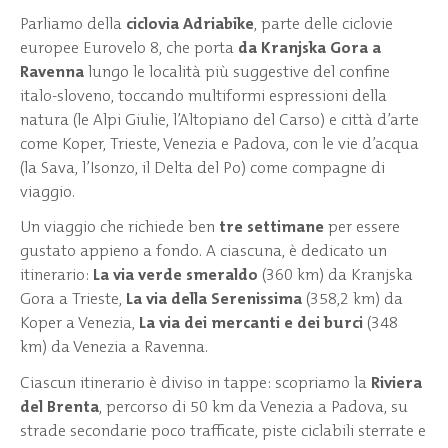
Parliamo della
ciclovia Adriabike
, parte delle ciclovie
europee Eurovelo 8, che porta
da Kranjska Gora a
Ravenna
lungo le località più suggestive del confine
italo-sloveno, toccando multiformi espressioni della
natura (le Alpi Giulie, l’Altopiano del Carso) e città d’arte
come Koper, Trieste, Venezia e Padova, con le vie d’acqua
(la Sava, l’Isonzo, il Delta del Po) come compagne di
viaggio.
Un viaggio che richiede ben
tre settimane
per essere
gustato appieno a fondo. A ciascuna, è dedicato un
itinerario:
La via verde smeraldo
(360 km) da Kranjska
Gora a Trieste,
La via della Serenissima
(358,2 km) da
Koper a Venezia,
La via dei mercanti e dei burci
(348
km) da Venezia a Ravenna.
Ciascun itinerario è diviso in tappe: scopriamo la
Riviera
del Brenta
, percorso di 50 km da Venezia a Padova, su
strade secondarie poco trafficate, piste ciclabili sterrate e