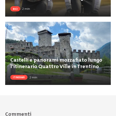
2
min
BICI
Castelli e panorami mozzafiato lungo
l'itinerario Quattro Ville in Trentino
2
min
ITINERARI
Commenti