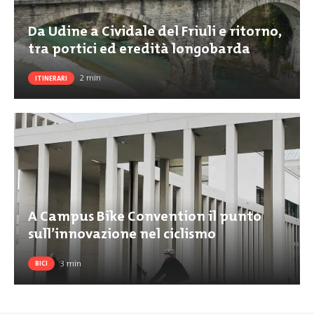
Da Udine a Cividale del Friuli e ritorno,
tra portici ed eredità longobarda
2
min
ITINERARI
A Campus Bike Convention il punto
sull’innovazione nel ciclismo
3
min
BICI