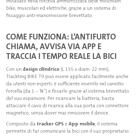
installato nella forcella ammortizzata delle mountain
bike, muscolari ed elettriche, grazie a un sistema di
fissaggio anti-manomissione brevettato.
COME FUNZIONA: L’ANTIFURTO
CHIAMA, AVVISA VIA APP E
TRACCIA I TEMPO REALE LA BICI
Con un
design cilindrico
(L 155 x diam. 22 mm),
Trackting BIKE T9 può essere applicato facilmente anche
da utenti non esperti; è sufficiente inserirlo nel canotto
forcella (da 1 – ⅛”) e fissarlo grazie al sistema brevettato
del suo espansore. Per ricaricare la batteria, basta
attaccare il cavo di ricarica alla sua porta con connettore
magnetico, senza dover mai rimuovere il device.
Composto da
tracker GPS
e
App mobile
, il sistema
permette di far comunicare la bici con il suo proprietario