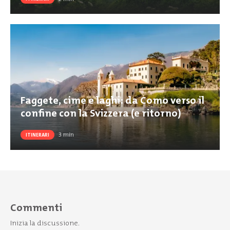
Faggete, cime e laghi: da Como verso il
confine con la Svizzera (e ritorno)
3
min
ITINERARI
Commenti
Inizia la discussione.