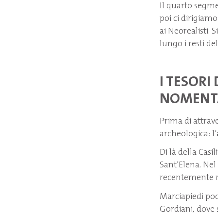
Il quarto segmen
poi ci dirigiamo
ai Neorealisti. S
lungo i resti de
I TESORI
NOMENTA
Prima di attrav
archeologica: l’
Di là della Casil
Sant’Elena. Nel
recentemente ri
Marciapiedi poco
Gordiani, dove s