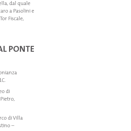
lla, dal quale
aro a Pasolini e
Tor Fiscale,
 AL PONTE
monianza
.C.
o di
Pietro,
co di Villa
stino –