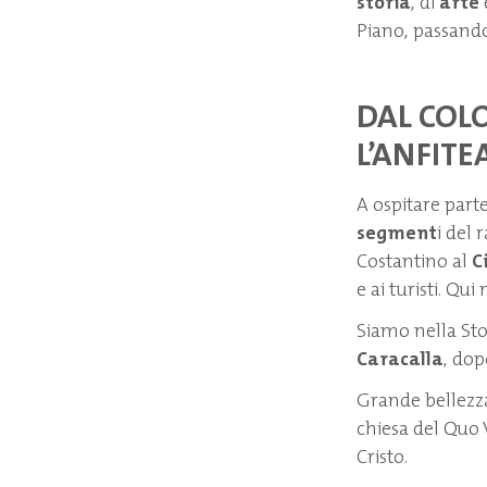
storia
, di
arte
Piano, passando 
DAL COL
L’ANFITE
A ospitare part
segment
i del 
Costantino al
C
e ai turisti. Qui
Siamo nella Sto
Caracalla
, dop
Grande bellezza
chiesa del Quo 
Cristo.