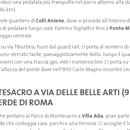
doci una pedalata più tranquilla nel parco attorno alla s
36 km).
ole quartiere di
Colli Aniene
, dove si procede all’interno 
 di pedalare lungo viale Palmiro Togliatti e fino a
Ponte 
eggio centrale.
su via Tiburtina, fuori dal guard rail, ci porta al sentiero d
 uno sterrato facile, paesaggisticamente bello, lungo il qu
si con una traccia gps, visti i numerosi bivi. Ci porta su 
altezza del ponte dove nell’800 Carlo Magno incontrò Leon
SACRO A VIA DELLE BELLE ARTI (9
ERDE DI ROMA
che portano al Parco di Montesacro a
Villa Ada
, gran parte
ile che costeggia case, parchi e una ferrovia. Ci accoglie il