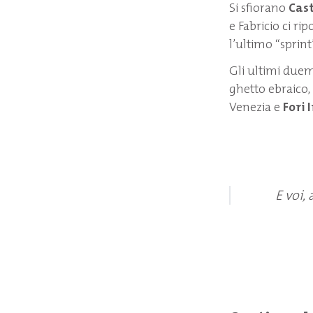
Si sfiorano
Cast
e Fabricio ci ri
l’ultimo “sprint
Gli ultimi duem
ghetto ebraico, 
Venezia e
Fori 
E voi,