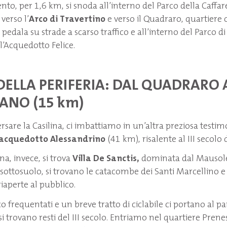
to, per 1,6 km, si snoda all’interno del Parco della Caffare
 verso l’
Arco di Travertino
e verso il Quadraro, quartiere c
i pedala su strade a scarso traffico e all’interno del Parco di 
ll’Acquedotto Felice.
 DELLA PERIFERIA: DAL QUADRARO
NO (15 km)
ersare la Casilina, ci imbattiamo in un’altra preziosa testi
acquedotto Alessandrino
(41 km), risalente al III secolo d
ina, invece, si trova
Villa De Sanctis,
dominata dal Mausole
 sottosuolo, si trovano le catacombe dei Santi Marcellino e 
aperte al pubblico.
 frequentati e un breve tratto di ciclabile ci portano al par
i trovano resti del III secolo. Entriamo nel quartiere Prene