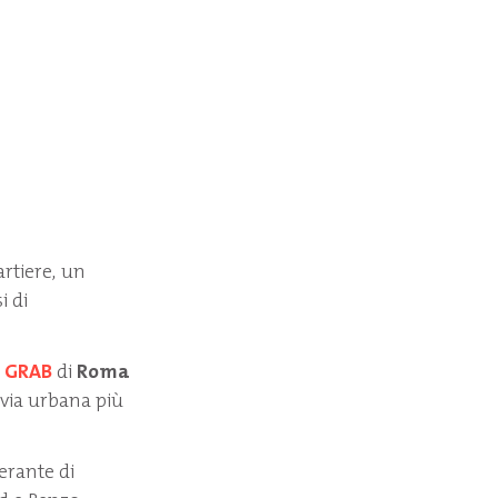
artiere, un
i di
l
GRAB
di
Roma
ovia urbana più
erante di