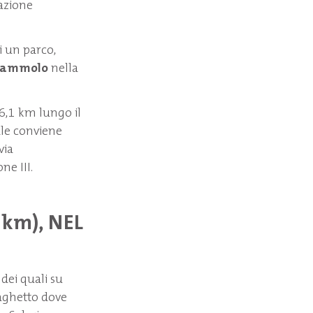
tazione
di un parco,
Mammolo
nella
i 6,1 km lungo il
ale conviene
via
e III.
 km), NEL
 dei quali su
 laghetto dove