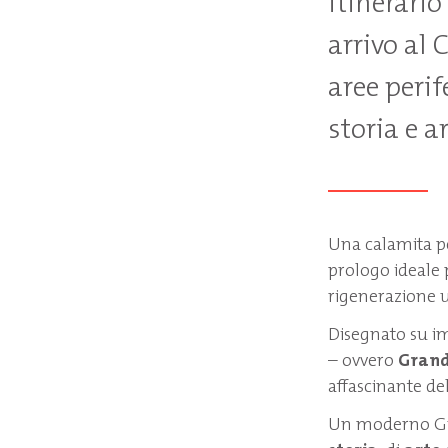
itinerari
arrivo al 
aree perif
storia e 
Una calamita per
prologo ideale p
rigenerazione 
Disegnato su i
– ovvero
Grand
affascinante d
Un moderno Gran