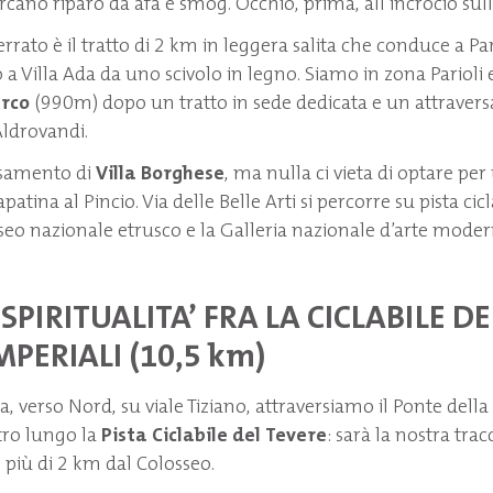
cano riparo da afa e smog. Occhio, prima, all’incrocio sull
rrato è il tratto di 2 km in leggera salita che conduce a Pa
o a Villa Ada da uno scivolo in legno. Siamo in zona Pariol
rco
(990m) dopo un tratto in sede dedicata e un attrave
Aldrovandi.
rsamento di
Villa Borghese
, ma nulla ci vieta di optare pe
apatina al Pincio. Via delle Belle Arti si percorre su pista cic
seo nazionale etrusco e la Galleria nazionale d’arte moder
 SPIRITUALITA’ FRA LA CICLABILE D
IMPERIALI (10,5 km)
, verso Nord, su viale Tiziano, attraversiamo il Ponte dell
tro lungo la
Pista Ciclabile del Tevere
: sarà la nostra tracc
 più di 2 km dal Colosseo.