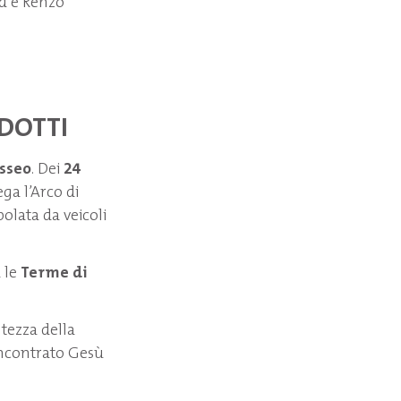
d e Renzo
EDOTTI
sseo
. Dei
24
ga l’Arco di
lata da veicoli
 le
Terme di
altezza della
incontrato Gesù