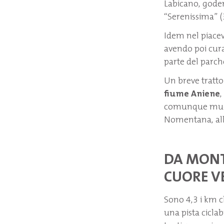
Labicano, goden
“Serenissima” (
Idem nel piacev
avendo poi cura
parte del parch
Un breve tratto 
fiume Aniene
,
comunque muover
Nomentana, all’
DA MONTE
CUORE V
Sono 4,3 i km 
una pista ciclab