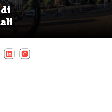
 di
ali