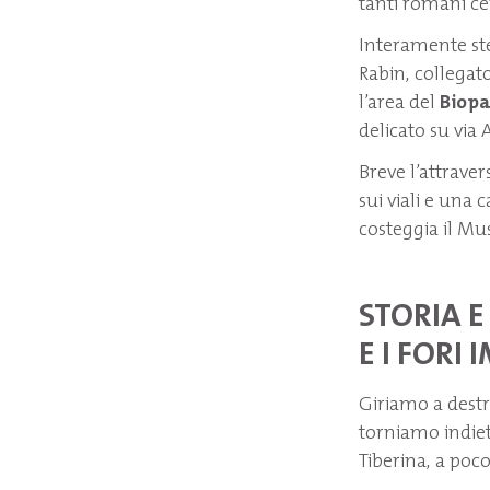
tanti romani cer
Interamente ste
Rabin, collegat
l’area del
Biopa
delicato su via 
Breve l’attrave
sui viali e una c
costeggia il Mu
STORIA E
E I FORI 
Giriamo a destra
torniamo indie
Tiberina, a poco