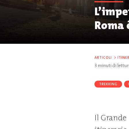
L’imper
Roma è
ARTICOLI
>
ITINE
3
minuti di lettu
TREKKING
Il Grande 