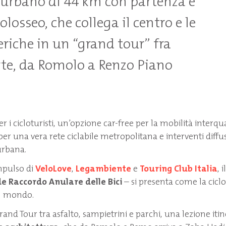
o urbano di 44 km con partenza e
Colosseo, che collega il centro e le
eriche in un “grand tour” fra
arte, da Romolo a Renzo Piano
 i cicloturisti, un’opzione car-free per la mobilità interqu
er una vera rete ciclabile metropolitana e interventi diffus
urbana.
mpulso di
VeloLove
,
Legambiente
e
Touring Club Italia
, i
e Raccordo Anulare delle Bici
– si presenta come la cicl
el mondo.
d Tour tra asfalto, sampietrini e parchi, una lezione itin