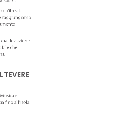
a Salaria.
rco Yithzak
i e raggiungiamo
rsamento
r una deviazione
labile che
na.
EL TEVERE
a Musica e
ia fino all’Isola