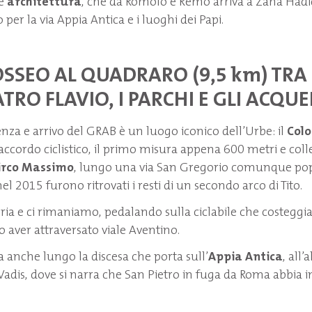
e
architettura
, che da Romolo e Remo arriva a Zaha Hadi
per la via Appia Antica e i luoghi dei Papi.
OSSEO AL QUADRARO (9,5 km) TRA
ATRO FLAVIO, I PARCHI E GLI ACQU
enza e arrivo del GRAB è un luogo iconico dell’Urbe: il
Colo
raccordo ciclistico, il primo misura appena 600 metri e colle
irco Massimo
, lungo una via San Gregorio comunque popo
 nel 2015 furono ritrovati i resti di un secondo arco di Tito.
ria e ci rimaniamo, pedalando sulla ciclabile che costeggia
o aver attraversato viale Aventino.
 anche lungo la discesa che porta sull’
Appia Antica
, all’
Vadis, dove si narra che San Pietro in fuga da Roma abbia 