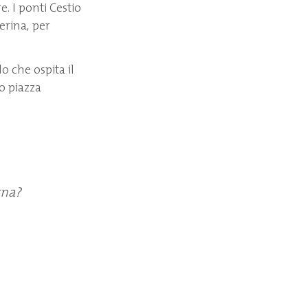
e. I ponti Cestio
erina, per
o che ospita il
io piazza
rna?