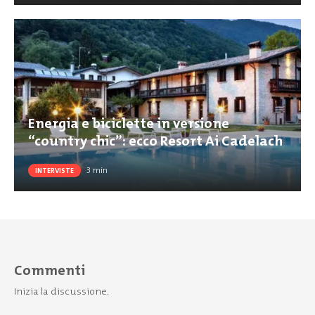
Energia e biciclette in versione
“country chic”: ecco Resort Ai Cadelach
3
min
INTERVISTE
Commenti
Inizia la discussione.