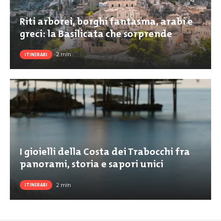
Riti arborei, borghi fantasma, arabi e
greci: la Basilicata che sorprende
2
min
ITINERARI
I gioielli della Costa dei Trabocchi fra
panorami, storia e sapori unici
2
min
ITINERARI