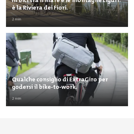
In bici tra il mare e le montagne Liguri:
è la Riviera dei Fiori.
2
min
Qualche consiglio di ExtraGiro per
godersi il bike-to-work.
2
min