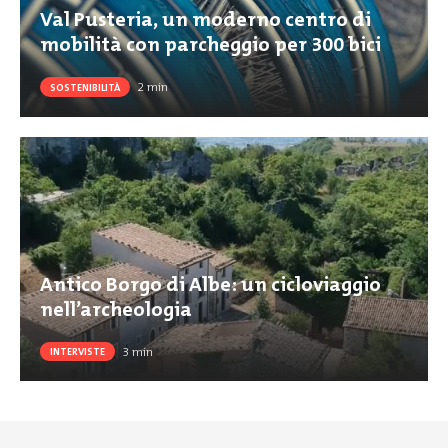
Val Pusteria, un moderno centro di
mobilità con parcheggio per 300 bici
2
min
SOSTENIBILITÀ
Antico Borgo di Albe: un cicloviaggio
nell’archeologia
3
min
INTERVISTE