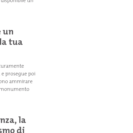
 è disponibile un
e un
la tua
sicuramente
a e prosegue poi
ssono ammirare
 un monumento
nza, la
ismo di