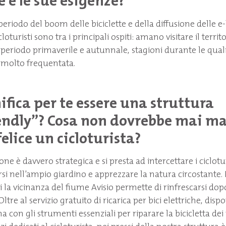
e e le sue esigenze?
eriodo del boom delle biciclette e della diffusione delle e-
loturisti sono tra i principali ospiti: amano visitare il territo
periodo primaverile e autunnale, stagioni durante le quali 
 molto frequentata.
ifica per te essere una struttura
endly”? Cosa non dovrebbe mai m
felice un cicloturista?
one è davvero strategica e si presta ad intercettare i ciclotu
si nell’ampio giardino e apprezzare la natura circostante. 
vi la vicinanza del fiume Avisio permette di rinfrescarsi dop
Oltre al servizio gratuito di ricarica per bici elettriche, di
a con gli strumenti essenziali per riparare la bicicletta dei 