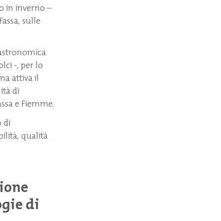
do in inverno –
Fassa, sulle
ogastronomica
ci -, per lo
na attiva il
ità di
Fassa e Fiemme.
 di
lità, qualità
sione
gie di