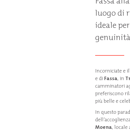
Fassa alla
luogo di 
ideale per
genuinità 
Incorniciate e 
e di
Fassa
, in
T
camminatori agli
preferiscono ril
più belle e cele
In questo parad
dell’accoglienza 
Moena
, locale