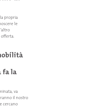
la propria
noscere le
’altro
 offerta.
obilità
 fa la
minata, va
eranno il nostro
che cercano