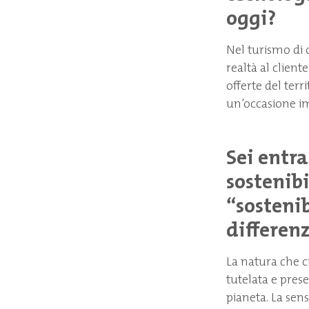
oggi?
Nel turismo di 
realtà al client
offerte del terr
un’occasione im
Sei entra
sostenibi
“
sostenib
differenz
La natura che c
tutelata e pres
pianeta. La sens