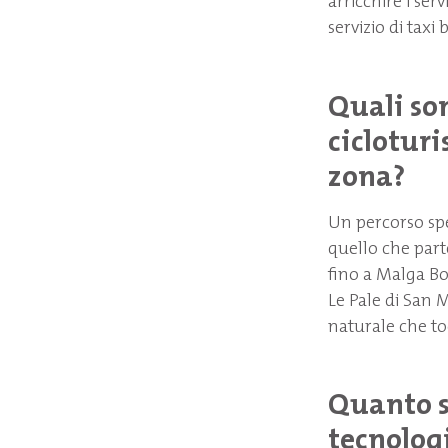
arricchire i serv
servizio di taxi
Quali so
ciclotur
zona?
Un percorso spe
quello che part
fino a Malga Bo
Le Pale di San
naturale che togl
Quanto s
tecnologi