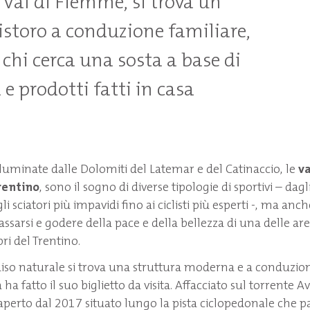
 Val di Fiemme, si trova un
ristoro a conduzione familiare,
 chi cerca una sosta a base di
e prodotti fatti in casa
illuminate dalle Dolomiti del Latemar e del Catinaccio, le
va
rentino
, sono il sogno di diverse tipologie di sportivi – dagl
 sciatori più impavidi fino ai ciclisti più esperti -, ma anc
assarsi e godere della pace e della bellezza di una delle a
bri del Trentino.
iso naturale si trova una struttura moderna e a conduzio
ha fatto il suo biglietto da visita. Affacciato sul torrente Avi
 aperto dal 2017 situato lungo la pista ciclopedonale che p