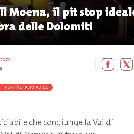
ll Moena, il pit stop ideal
bra delle Dolomiti
IENZE
ra
TRENTINO-ALTO ADIGE
iclabile che congiunge la Val di