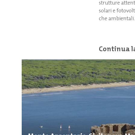
strutture atten
solari e fotovo
che ambientali.
Continua l