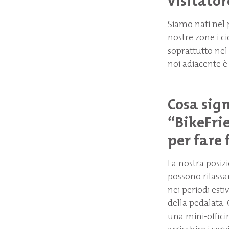
visitator
Siamo nati nel p
nostre zone i cic
soprattutto nel 
noi adiacente è
Cosa sign
“
BikeFri
per fare 
La nostra posizi
possono rilassar
nei periodi esti
della pedalata. 
una mini-officin