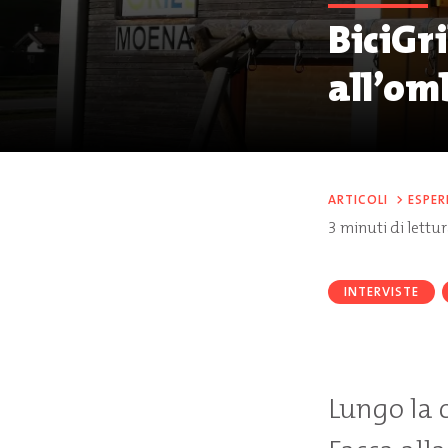
BiciGri
all’om
ARTICOLI
>
ESPER
3
minuti di lettu
INTERVISTE
Lungo la c