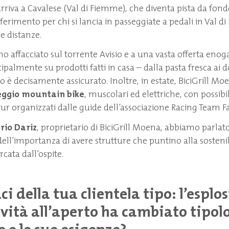
 arriva a Cavalese (Val di Fiemme), che diventa pista da fon
ferimento per chi si lancia in passeggiate a pedali in Val di 
he distanze.
ino affacciato sul torrente Avisio e a una vasta offerta en
palmente su prodotti fatti in casa – dalla pasta fresca ai dol
oro è decisamente assicurato. Inoltre, in estate, BiciGrill Moe
leggio mountain bike
, muscolari ed elettriche, con possibil
our organizzati dalle guide dell’associazione Racing Team 
rio Dariz
, proprietario di BiciGrill Moena, abbiamo parlato
ell’importanza di avere strutture che puntino alla sostenibi
cata dall’ospite.
i della tua clientela tipo: l
’
esplo
vità all
’
aperto ha cambiato tipolo