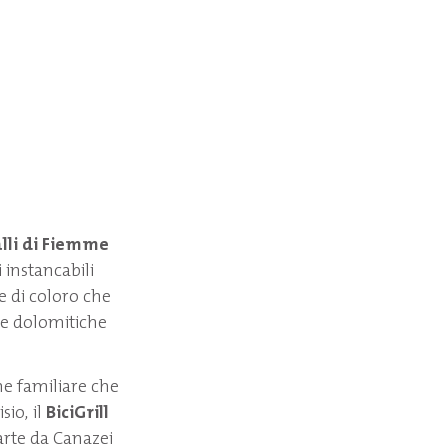
lli di Fiemme
i instancabili
he di coloro che
ree dolomitiche
ne familiare che
sio, il
BiciGrill
arte da Canazei