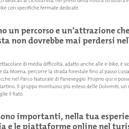
izi dedicati al cicloturista, nei pressi della nostra struttura
 bike con specifiche fermate dedicate.
no un percorso e un
’
attrazione ch
ista non dovrebbe mai perdersi nel
ttacolare di media difficoltà, adatto anche alle e-bike, è 
e da Moena, percorre la strada forestale fino al passo Lusi
cche nel Parco Naturale di Paneveggio. Proprio qui si po
 Martino, il gruppo montuoso più esteso delle Dolomiti,
ie il fiato.
ono importanti, nella tua esperie
a e le piattaforme online nel tur