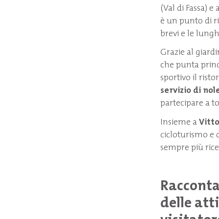
(Val di Fassa) e
è un punto di ri
brevi e le lung
Grazie al giard
che punta princi
sportivo il rist
servizio di no
partecipare a t
Insieme a
Vitto
cicloturismo e d
sempre più ricer
Raccontac
delle atti