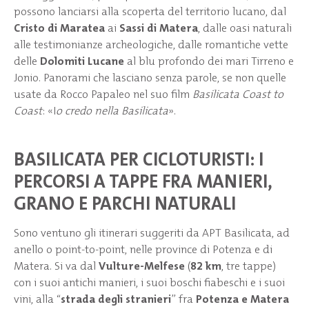
possono lanciarsi alla scoperta del territorio lucano, dal
Cristo di Maratea
ai
Sassi di Matera
, dalle oasi naturali
alle testimonianze archeologiche, dalle romantiche vette
delle
Dolomiti Lucane
al blu profondo dei mari Tirreno e
Jonio. Panorami che lasciano senza parole, se non quelle
usate da Rocco Papaleo nel suo film
Basilicata Coast to
Coast
: «I
o credo nella Basilicata
».
BASILICATA PER CICLOTURISTI: I
PERCORSI A TAPPE FRA MANIERI,
GRANO E PARCHI NATURALI
Sono ventuno gli itinerari suggeriti da APT Basilicata, ad
anello o point-to-point, nelle province di Potenza e di
Matera. Si va dal
Vulture-Melfese
(
82 km
, tre tappe)
con i suoi antichi manieri, i suoi boschi fiabeschi e i suoi
vini, alla “
strada degli stranieri
” fra
Potenza e Matera