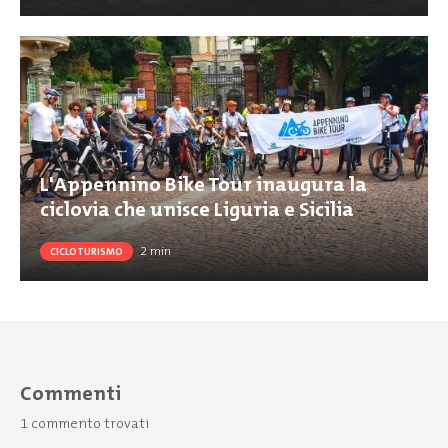
L'Appennino Bike Tour inaugura la
ciclovia che unisce Liguria e Sicilia
2
min
CICLOTURISMO
Commenti
1 commento trovati