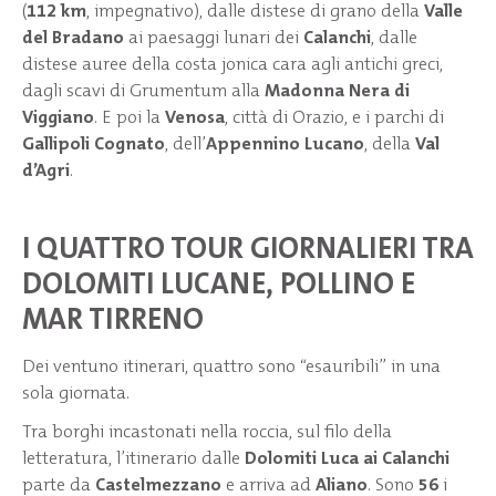
(
112 km
, impegnativo), dalle distese di grano della
Valle
del Bradano
ai paesaggi lunari dei
Calanchi
, dalle
distese auree della costa jonica cara agli antichi greci,
dagli scavi di Grumentum alla
Madonna Nera di
Viggiano
. E poi la
Venosa
, città di Orazio, e i parchi di
Gallipoli Cognato
, dell’
Appennino Lucano
, della
Val
d’Agri
.
I QUATTRO TOUR GIORNALIERI TRA
DOLOMITI LUCANE, POLLINO E
MAR TIRRENO
Dei ventuno itinerari, quattro sono “esauribili” in una
sola giornata.
Tra borghi incastonati nella roccia, sul filo della
letteratura, l’itinerario dalle
Dolomiti Luca ai Calanchi
parte da
Castelmezzano
e arriva ad
Aliano
. Sono
56
i