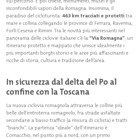
sul percorso. E poi chiese, monumenti, musei e gli
inconfondibili sapori della Romagna. Insomma, il
paradiso del cicloturista:
463 km tracciati e protetti
tra
mare e collina collegando le province di Ferrara, Ravenna,
Forlì-Cesena e Rimini. Tra le novità più interessanti nel
panorama delle ciclovie italiane c’è la
“Via Romagna”
, un
itinerario protetto e mappato che unisce idealmente i
più importanti borghi storici e le aree più affascinanti e
ricche di storia, cultura e tradizione dell’area.
In sicurezza dal delta del Po al
confine con la Toscana
La nuova ciclovia romagnola attraversa le colline più
belle dell’entroterra romagnolo, fra strade asfaltate
secondarie a basso traffico (a misura di ciclista) e tratti
“bianchi”. La partenza “ideale” dell’itinerario è
Comacchio, nel punto più a nord, con un primo