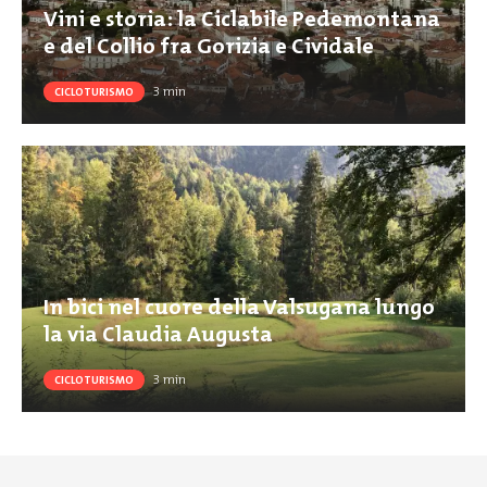
Vini e storia: la Ciclabile Pedemontana
e del Collio fra Gorizia e Cividale
3
min
CICLOTURISMO
In bici nel cuore della Valsugana lungo
la via Claudia Augusta
3
min
CICLOTURISMO