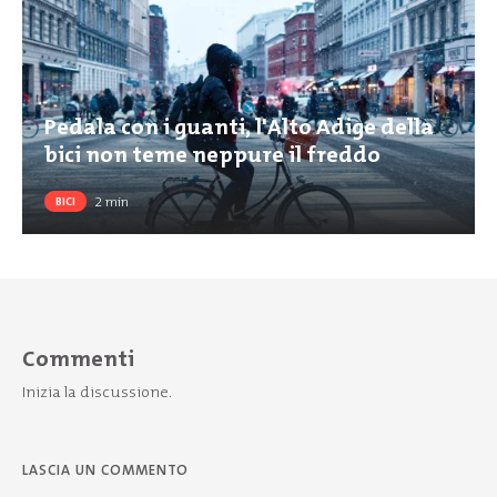
Pedala con i guanti, l'Alto Adige della
bici non teme neppure il freddo
2
min
BICI
Commenti
Inizia la discussione.
LASCIA UN COMMENTO