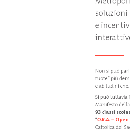
Metropoli
soluzioni 
e incentiv
interattiv
Non si può parl
ruote” più demo
e abitudini che
Si può tuttavia 
Manifesto della 
93 classi scola
“
O.R.A. – Open
Cattolica del Sa