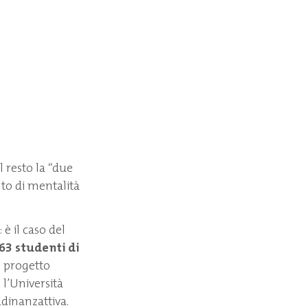
el resto la “due
to di mentalità
 è il caso del
63 studenti di
l progetto
 l’Università
adinanzattiva.