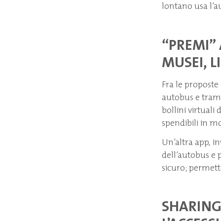
lontano usa l’au
“PREMI” 
MUSEI, L
Fra le proposte 
autobus e tram e
bollini virtuali 
spendibili in mo
Un’altra app, in
dell’autobus e p
sicuro; permett
SHARING