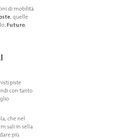
ioni di mobilità
oste
, quelle
lo;
Futuro
,
I
isti piste
randi con tanto
glio
la, che nel
m sali in sella
ndare più