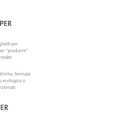
 PER
glietti per
 per “produrre”
crediti
ettriche, fermate
iù ecologico o
zionati.
PER