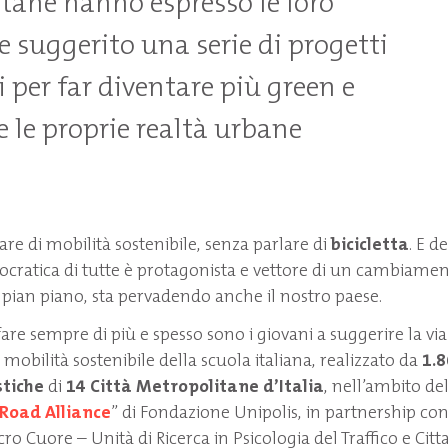
tane hanno espresso le loro
e suggerito una serie di progetti
i per far diventare più green e
e le proprie realtà urbane
are di mobilità sostenibile, senza parlare di
bicicletta
. E d
cratica di tutte è protagonista e vettore di un cambiamen
, pian piano, sta pervadendo anche il nostro paese.
fare sempre di più e spesso sono i giovani a suggerire la via:
mobilità sostenibile della scuola italiana, realizzato da
1.8
stiche
di
14 Città Metropolitane d’Italia
, nell’ambito de
 Road Alliance
” di Fondazione Unipolis, in partnership con
cro Cuore – Unità di Ricerca in Psicologia del Traffico e Citt