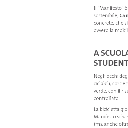
Il “Manifesto” 
sostenibile;
Ca
concrete, che s
ovvero la mobil
A SCUOLA
STUDENT
Negli occhi degl
ciclabili, corsi
verde, con il r
controllato.
La bicicletta gi
Manifesto si ba
(ma anche oltre