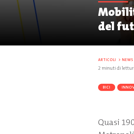
Mobili
del fu
ARTICOLI
>
NEWS
2
minuti di lettu
BICI
INNO
Quasi 190