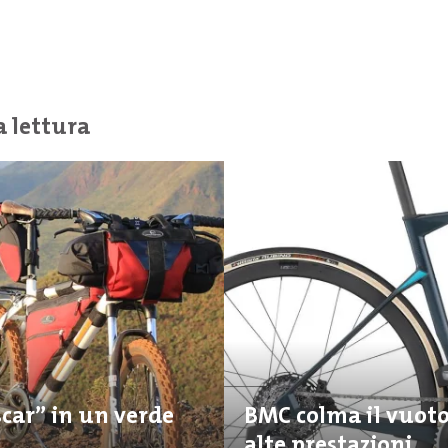
a lettura
scar” in un verde
BMC colma il vuoto 
alte prestazioni