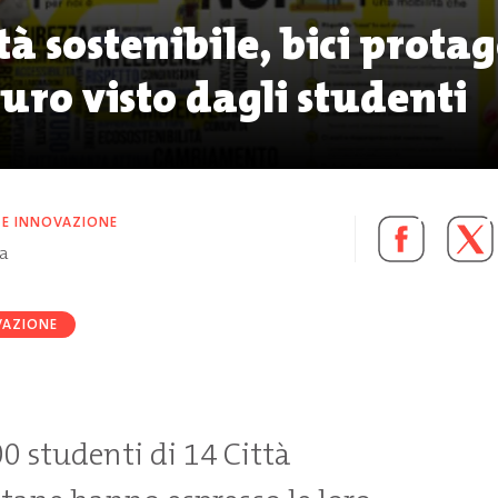
tà sostenibile, bici prota
turo visto dagli studenti
 E INNOVAZIONE
ra
VAZIONE
0 studenti di 14 Città