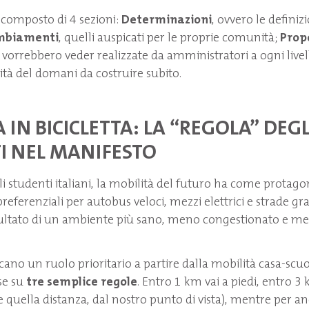
è composto di 4 sezioni:
Determinazioni
, ovvero le definiz
mbiamenti
, quelli auspicati per le proprie comunità;
Prop
i vorrebbero veder realizzate da amministratori a ogni livel
ità del domani da costruire subito.
 IN BICICLETTA: LA “REGOLA” DEGL
I NEL MANIFESTO
i studenti italiani, la mobilità del futuro ha come protagon
e preferenziali per autobus veloci, mezzi elettrici e strade g
isultato di un ambiente più sano, meno congestionato e me
ocano un ruolo prioritario a partire dalla mobilità casa-scuo
se su
tre semplice regole
. Entro 1 km vai a piedi, entro 3 k
 quella distanza, dal nostro punto di vista), mentre per a