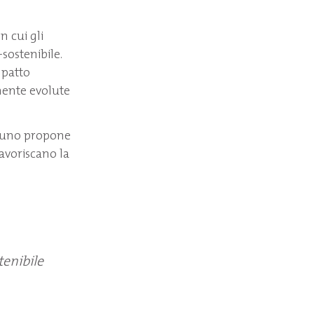
n cui gli
sostenibile.
mpatto
amente evolute
alcuno propone
favoriscano la
tenibile