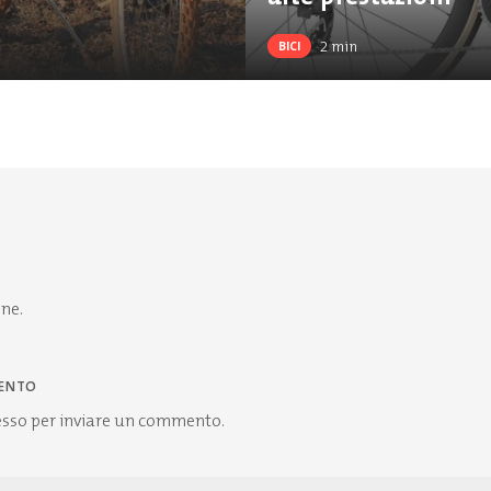
2
min
BICI
one.
ENTO
esso
per inviare un commento.