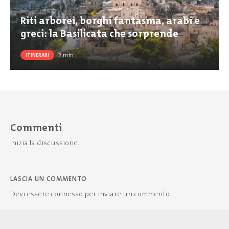
Riti arborei, borghi fantasma, arabi e
greci: la Basilicata che sorprende
2
min
ITINERARI
Commenti
Inizia la discussione.
LASCIA UN COMMENTO
Devi essere
connesso
per inviare un commento.