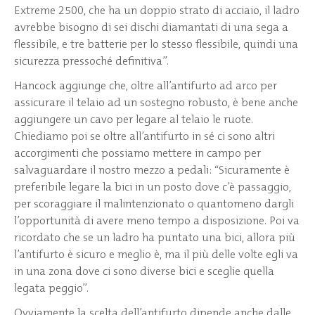
Extreme 2500, che ha un doppio strato di acciaio, il ladro
avrebbe bisogno di sei dischi diamantati di una sega a
flessibile, e tre batterie per lo stesso flessibile, quindi una
sicurezza pressoché definitiva”.
Hancock aggiunge che, oltre all’antifurto ad arco per
assicurare il telaio ad un sostegno robusto, è bene anche
aggiungere un cavo per legare al telaio le ruote.
Chiediamo poi se oltre all’antifurto in sé ci sono altri
accorgimenti che possiamo mettere in campo per
salvaguardare il nostro mezzo a pedali: “Sicuramente è
preferibile legare la bici in un posto dove c’è passaggio,
per scoraggiare il malintenzionato o quantomeno dargli
l’opportunità di avere meno tempo a disposizione. Poi va
ricordato che se un ladro ha puntato una bici, allora più
l’antifurto è sicuro e meglio è, ma il più delle volte egli va
in una zona dove ci sono diverse bici e sceglie quella
legata peggio”.
Ovviamente la scelta dell’antifurto dipende anche dalle