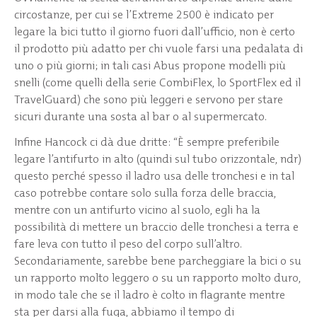
circostanze, per cui se l’Extreme 2500 è indicato per
legare la bici tutto il giorno fuori dall’ufficio, non è certo
il prodotto più adatto per chi vuole farsi una pedalata di
uno o più giorni; in tali casi Abus propone modelli più
snelli (come quelli della serie CombiFlex, lo SportFlex ed il
TravelGuard) che sono più leggeri e servono per stare
sicuri durante una sosta al bar o al supermercato.
Infine Hancock ci dà due dritte: “È sempre preferibile
legare l’antifurto in alto (quindi sul tubo orizzontale, ndr)
questo perché spesso il ladro usa delle tronchesi e in tal
caso potrebbe contare solo sulla forza delle braccia,
mentre con un antifurto vicino al suolo, egli ha la
possibilità di mettere un braccio delle tronchesi a terra e
fare leva con tutto il peso del corpo sull’altro.
Secondariamente, sarebbe bene parcheggiare la bici o su
un rapporto molto leggero o su un rapporto molto duro,
in modo tale che se il ladro è colto in flagrante mentre
sta per darsi alla fuga, abbiamo il tempo di