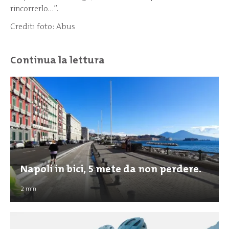
rincorrerlo…”.
Crediti foto: Abus
Continua la lettura
Napoli in bici, 5 mete da non perdere.
2
min