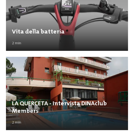
Vita della batteria
2
min
LA QUERCETA - Intervista DINAclub
Members
2
min