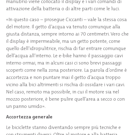
manubrio viene collocato il display e i vari comandi di
attivazione della batteria o di altre parti come le luci.
«In questo caso – prosegue Ciccanti – vale la stessa cosa
del motore. Il getto d’acqua va tenuto comunque alla
giusta distanza, sempre intorno ai 70 centimetri. Vero che
il display è impermeabile, ma un getto potente, come
quello dell’idropulitrice, rischia di far entrare comunque
dell’acqua all’interno. Le e-bike hanno il passaggio cavi
interno ormai, ma in alcuni casi ci sono brevi passaggi
scoperti come nella zona posteriore. La parola d’ordine è
accortezza e non puntare mai il getto d’acqua troppo
vicino alla bici altrimenti si rischia di ossidare i vari cavi.
Nel caso, remoto ma possibile, in cui il motore sia nel
mozzo posteriore, è bene pulire quell’area a secco o con
un panno umido».
Accortezza generale
Le biciclette stanno diventando sempre più tecniche e
con strumenti diversi. Oltre al motore e alla batteria