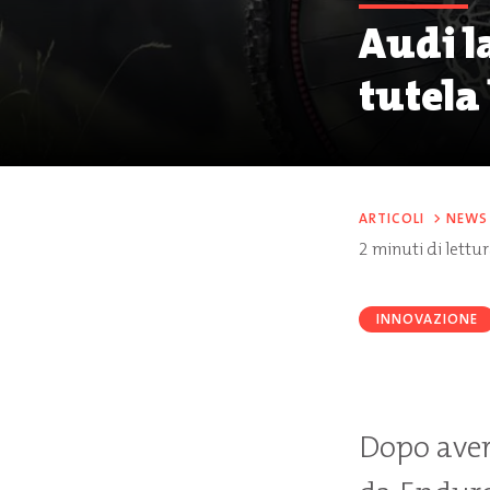
Audi l
tutela 
ARTICOLI
>
NEWS
2
minuti di lettu
INNOVAZIONE
Dopo aver