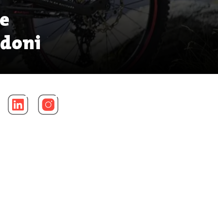
 e
pedoni