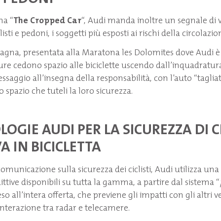
na “
The Cropped Car
“, Audi manda inoltre un segnale di 
isti e pedoni, i soggetti più esposti ai rischi della circolazio
agna, presentata alla Maratona les Dolomites dove Audi è
etture cedono spazio alle biciclette uscendo dall’inquadrat
saggio all’insegna della responsabilità, con l’auto “tagliat
usto spazio che tuteli la loro sicurezza.
LOGIE AUDI PER LA SICUREZZA DI 
VA IN BICICLETTA
comunicazione sulla sicurezza dei ciclisti, Audi utilizza una 
ttive disponibili su tutta la gamma, a partire dal sistema “
eso all’intera offerta, che previene gli impatti con gli altri v
’interazione tra radar e telecamere.