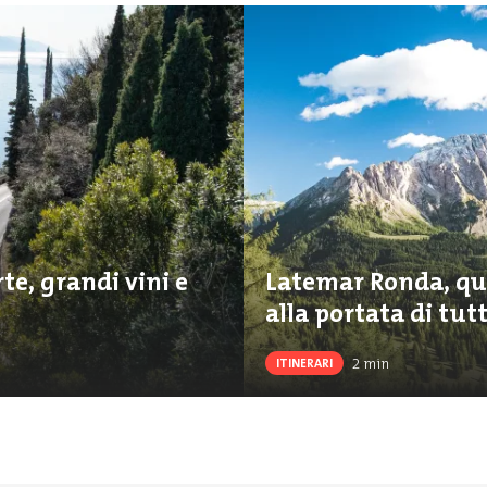
te, grandi vini e
Latemar Ronda, qu
alla portata di tutt
2
min
ITINERARI