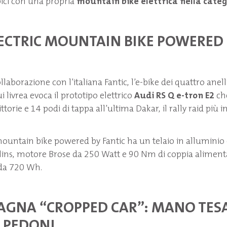
ici con una propria
mountain bike elettrica nella cate
LECTRIC MOUNTAIN BIKE POWERED
llaborazione con l’italiana Fantic, l’e-bike dei quattro anel
 livrea evoca il prototipo elettrico
Audi RS Q e-tron E2
ch
ttorie e 14 podi di tappa all’ultima Dakar, il rally raid più
 mountain bike powered by Fantic ha un telaio in alluminio
lins, motore Brose da 250 Watt e 90 Nm di coppia aliment
o da 720 Wh.
AGNA “CROPPED CAR”: MANO TES
 E PEDONI