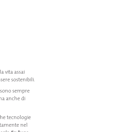
a vita assai
sere sostenibili.
à, sono sempre
 ma anche di
che tecnologie
ttamente nel