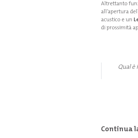
Altrettanto funzi
all’apertura de
acustico e un
L
di prossimità a
Qual è 
Continua l