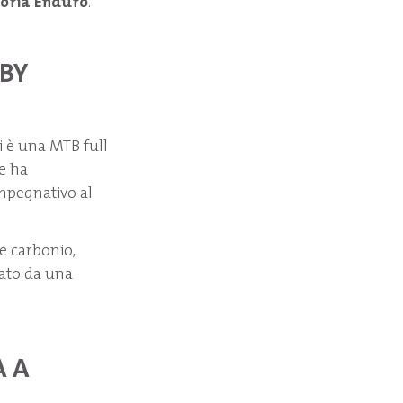
goria Enduro
.
 BY
li è una MTB full
e ha
 impegnativo al
 e carbonio,
ato da una
A A