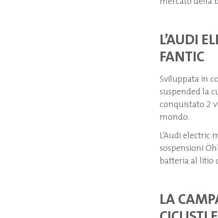
mercato della b
L’AUDI E
FANTIC
Sviluppata in co
suspended la cui
conquistato 2 vi
mondo.
L’Audi electric
sospensioni Öh
batteria al liti
LA CAMP
CICLISTI