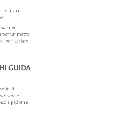
vicinanza e
ne.
 partner
ura per un metro
a” per lasciare
CHI GUIDA
serie di
pre sense
eicoli, pedoni e