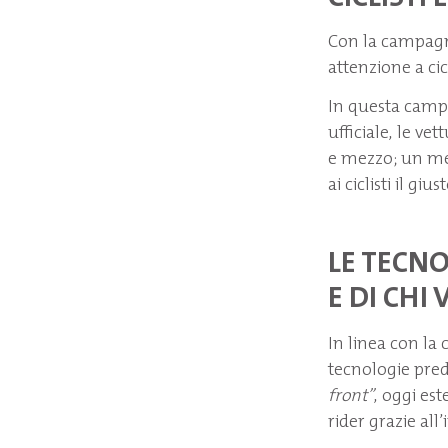
Con la campag
attenzione a cicl
In questa camp
ufficiale, le v
e mezzo; un mes
ai ciclisti il gi
LE TECNO
E DI CHI 
In linea con la 
tecnologie predi
front”
, oggi est
rider grazie all