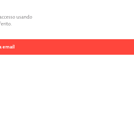
l'accesso usando
ferito.
a email