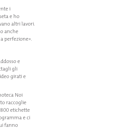
nte i
seta e ho
no altri lavori.
no anche
la perfezione».
 addosso e
tagli gli
deo girati e
Enoteca Noi
tto raccoglie
1800 etichette
 programma e ci
cui fanno