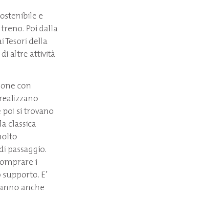
ostenibile e
 treno. Poi dalla
 Tesori della
i altre attività
rsone con
 realizzano
 poi si trovano
a classica
molto
di passaggio.
comprare i
o supporto. E’
 hanno anche