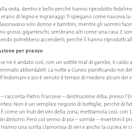
la visita, dentro è bello perché hanno riprodotto fedelme
erano di legno e ingranaggi. Ti spiegano come nasceva la 
 lavoravano solo donne e bambini, mentre gli uomini faceva
no grossi, giganteschi, sembrano alti come una casa. E so
lendo potrebbero accenderli, perché li hanno riprodotti al
azione per pranzo
 se ne è andato così, con un sottile mal di gambe, il caldo
 sommato abbordabili. La notte a Cuneo pianificando nei det
l’indomani e poi è venuto il tempo di rivedere alcuni dei vi
 – racconta Pietro Franzese – destinazione Alba, presso l’
ntesi. Non è un semplice negozio di bottiglie, perché di fa
i. È come un hub dei vini della zona, mettiamola così, con 
dei dintorni. Però col senno di poi – sorride – invertirei il
a. Hanno una scelta clamorosa di vini e anche la cucina in 