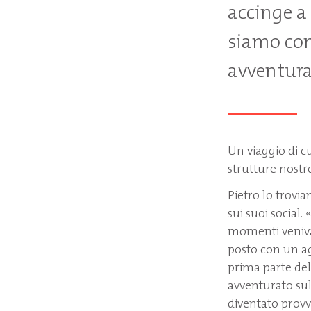
accinge a 
siamo con 
avventura 
Un viaggio di cu
strutture nostre
Pietro lo trovia
sui suoi social.
momenti venivan
posto con un ag
prima parte de
avventurato sull
diventato provv