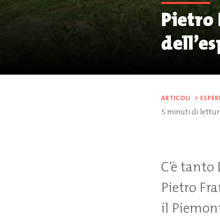
Pietro 
dell’e
ARTICOLI
>
ESPER
5
minuti di lettu
C’è tanto
Pietro Fra
il Piemont