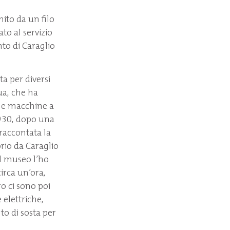
nito da un filo
ato al servizio
nto di Caraglio
ta per diversi
ua, che ha
 le macchine a
1930, dopo una
raccontata la
prio da Caraglio
Il museo l’ho
circa un’ora,
ro ci sono poi
elettriche,
to di sosta per