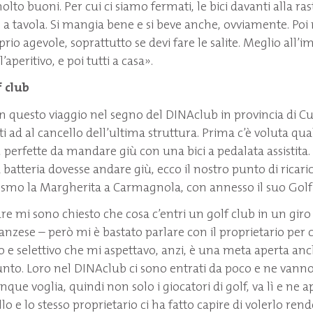
molto buoni. Per cui ci siamo fermati, le bici davanti alla ras
a tavola. Si mangia bene e si beve anche, ovviamente. Poi ri
rio agevole, soprattutto se devi fare le salite. Meglio all’i
l’aperitivo, e poi tutti a casa».
f club
in questo viaggio nel segno del DINAclub in provincia di 
 ad al cancello dell’ultima struttura. Prima c’è voluta qual
ri, perfette da mandare giù con una bici a pedalata assistit
lla batteria dovesse andare giù, ecco il nostro punto di rica
rismo la Margherita a Carmagnola, con annesso il suo Golf
re mi sono chiesto che cosa c’entri un golf club in un giro 
ranzese – però mi è bastato parlare con il proprietario per
rio e selettivo che mi aspettavo, anzi, è una meta aperta anc
appunto. Loro nel DINAclub ci sono entrati da poco e ne van
nque voglia, quindi non solo i giocatori di golf, va lì e ne a
o e lo stesso proprietario ci ha fatto capire di volerlo rende