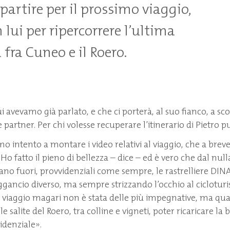
partire per il prossimo viaggio,
lui per ripercorrere l’ultima
fra Cuneo e il Roero.
i avevamo già parlato, e che ci porterà, al suo fianco, a sc
 partner. Per chi volesse recuperare l’itinerario di Pietro p
mo intento a montare i video relativi al viaggio, che a bre
 «Ho fatto il pieno di bellezza – dice – ed è vero che dal nulla
o fuori, provvidenziali come sempre, le rastrelliere DINA
gancio diverso, ma sempre strizzando l’occhio al cicloturist
l viaggio magari non è stata delle più impegnative, ma q
e salite del Roero, tra colline e vigneti, poter ricaricare la b
idenziale».