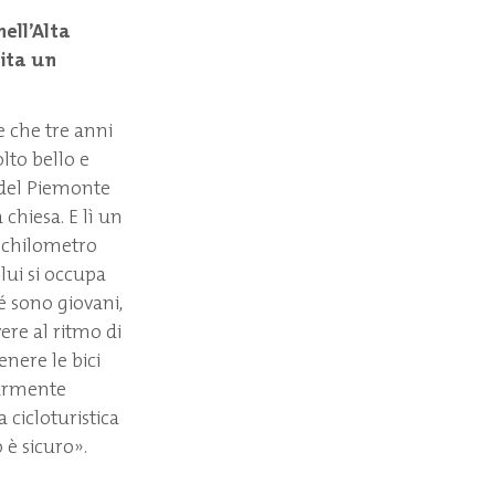
ell’Alta
ita un
e che tre anni
lto bello e
e del Piemonte
 chiesa. E lì un
a chilometro
lui si occupa
é sono giovani,
ere al ritmo di
nere le bici
larmente
 cicloturistica
 è sicuro».