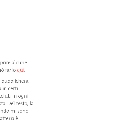
oprire alcune
uò farlo
qui
.
ve pubblicherà
 in certi
club. In ogni
a. Del resto, la
uando mi sono
atteria è