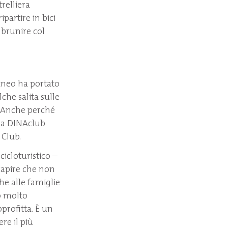
trelliera
partire in bici
mbrunire col
Cuneo ha portato
che salita sulle
a. Anche perché
rica DINAclub
 Club.
cicloturistico –
 capire che non
he alle famiglie
no molto
pprofitta. È un
re il più