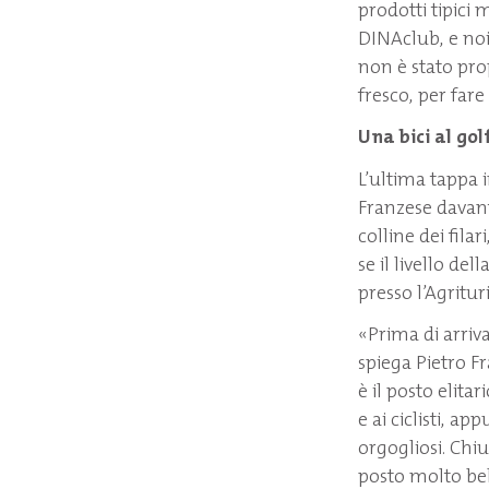
prodotti tipici 
DINAclub, e noi 
non è stato prop
fresco, per fare 
Una bici al gol
L’ultima tappa 
Franzese davanti
colline dei fila
se il livello de
presso l’Agritu
«Prima di arriva
spiega Pietro F
è il posto elita
e ai ciclisti, 
orgogliosi. Chiu
posto molto bell