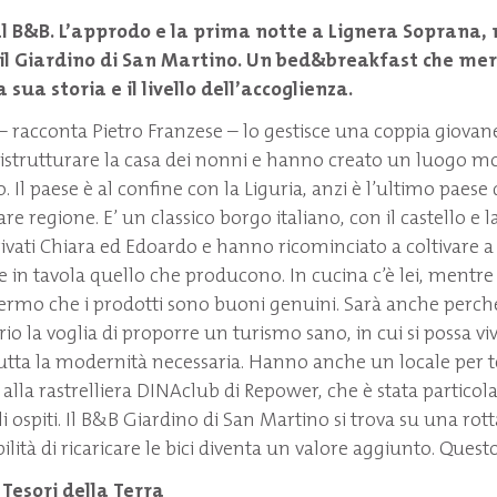
l B&B. L’approdo e la prima notte a
Lignera Soprana, n
il
Giardino di San Martino. Un bed&breakfast che mer
 sua storia e il livello dell’accoglienza.
– racconta Pietro Franzese – lo gestisce una coppia giovan
 ristrutturare la casa dei nonni e hanno creato un luogo mo
. Il paese è al confine con la Liguria, anzi è l’ultimo paes
e regione. E’ un classico borgo italiano, con il castello e la
ivati Chiara ed Edoardo e hanno ricominciato a coltivare 
e in tavola quello che producono. In cucina c’è lei, mentre 
fermo che i prodotti sono buoni genuini. Sarà anche perch
io la voglia di proporre un turismo sano, in cui si possa viv
utta la modernità necessaria. Hanno anche un locale per te
 alla rastrelliera DINAclub di Repower, che è stata partico
 ospiti. Il B&B Giardino di San Martino si trova su una rotta
bilità di ricaricare le bici diventa un valore aggiunto. Questo
 Tesori della Terra