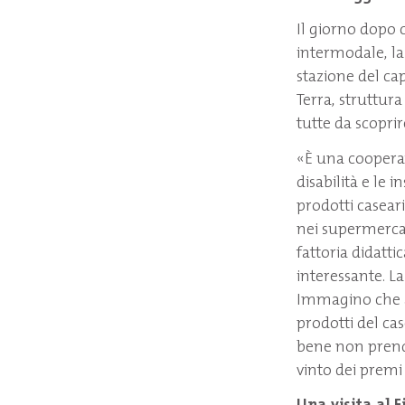
Il giorno dopo c
intermodale, la 
stazione del ca
Terra, struttura
tutte da scoprir
«È una cooperat
disabilità e le
prodotti casear
nei supermercat
fattoria didatt
interessante. La
Immagino che a
prodotti del cas
bene non prend
vinto dei premi 
Una visita al F