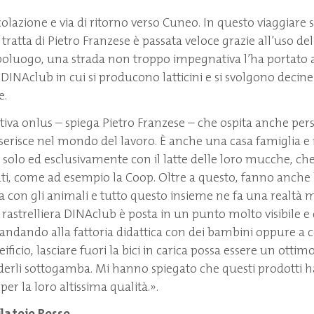
olazione e via di ritorno verso Cuneo. In questo viaggiare s
tratta di Pietro Franzese è passata veloce grazie all’uso del
poluogo, una strada non troppo impegnativa l’ha portato ai
 DINAclub in cui si producono latticini e si svolgono decine d
e.
iva onlus – spiega Pietro Franzese – che ospita anche pe
 inserisce nel mondo del lavoro. È anche una casa famiglia e
i solo ed esclusivamente con il latte delle loro mucche, che
i, come ad esempio la Coop. Oltre a questo, fanno anche l
ica con gli animali e tutto questo insieme ne fa una realtà 
 rastrelliera DINAclub è posta in un punto molto visibile e 
ndando alla fattoria didattica con dei bambini oppure a 
eificio, lasciare fuori la bici in carica possa essere un ottim
erli sottogamba. Mi hanno spiegato che questi prodotti
per la loro altissima qualità.».
ilatoio Rosso