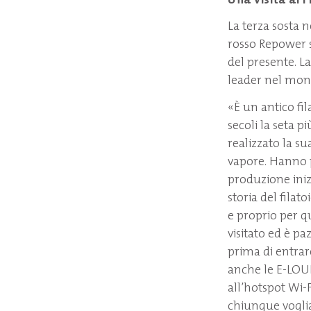
La terza sosta n
rosso Repower si
del presente. La
leader nel mond
«È un antico fil
secoli la seta 
realizzato la s
vapore. Hanno 
produzione iniz
storia del filat
e proprio per qu
visitato ed è pa
prima di entrare
anche le E-LOUN
all’hotspot Wi-
chiunque voglia 