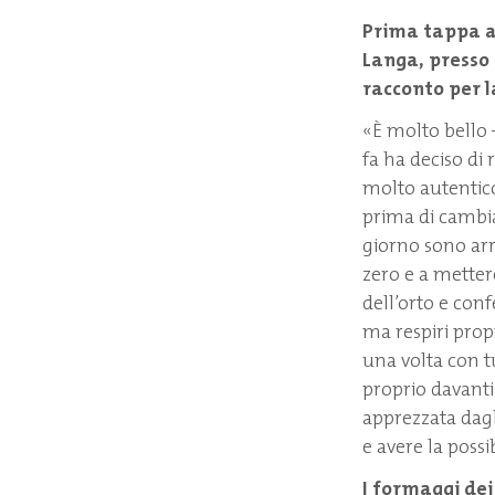
Prima tappa a
Langa, presso 
racconto per la
«È molto bello 
fa ha deciso di
molto autentico
prima di cambiar
giorno sono arr
zero e a metter
dell’orto e con
ma respiri propr
una volta con t
proprio davanti
apprezzata dagli
e avere la possi
I formaggi dei