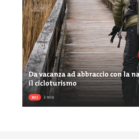
Da vacanza ad abbraccio con la 
il cicloturismo
3
min
BICI