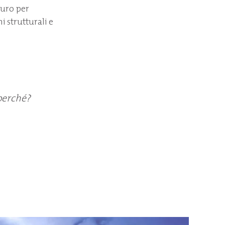
euro per
i strutturali e
 perché?