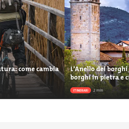
natura: come cambia
L'Anello dei borghi
borghi in pietra e c
2
min
ITINERARI