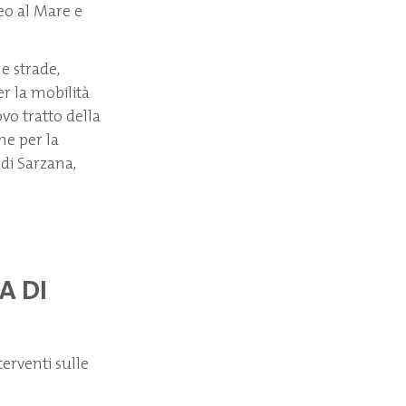
eo al Mare e
le strade,
r la mobilità
ovo tratto della
ne per la
 di Sarzana,
A DI
terventi sulle