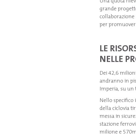
Una quota rileva
grande progetto
collaborazione 
per promuovere 
LE RISOR
NELLE PR
Dei 42,6 milion
andranno in pist
Imperia, su un t
Nello specifico i
della ciclovia t
messa in sicurez
stazione ferrovi
milione e 570mi