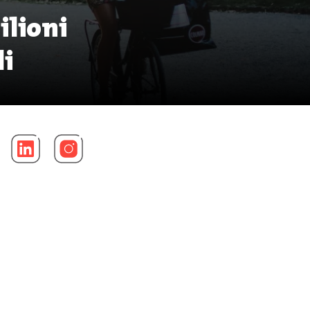
ilioni
li