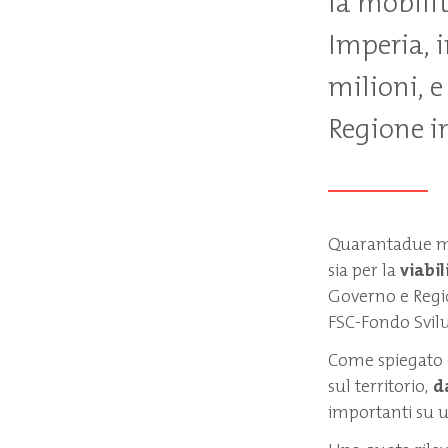
la mobilit
Imperia, i
milioni, e
Regione in
Quarantadue mil
sia per la
viabil
Governo e Regio
FSC-Fondo Svilu
Come spiegato d
sul territorio,
d
importanti su un