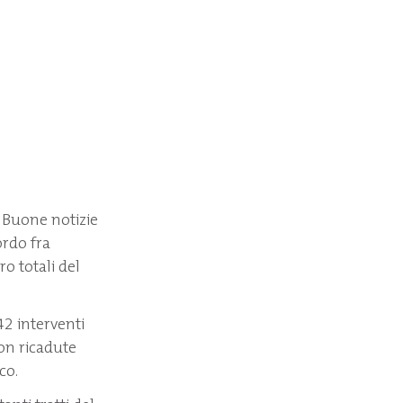
. Buone notizie
ordo fra
o totali del
2 interventi
con ricadute
ico.