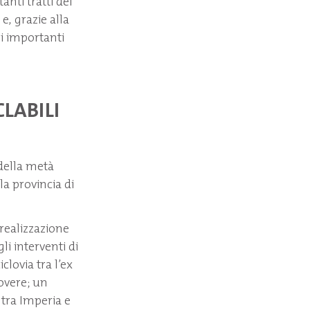
anti tratti del
e, grazie alla
ri importanti
CLABILI
 della metà
la provincia di
 realizzazione
li interventi di
clovia tra l’ex
Rovere; un
 tra Imperia e