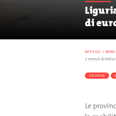
Liguria
di euro
ARTICOLI
>
NEWS
2
minuti di lettu
CICLOVIA
Le provinc