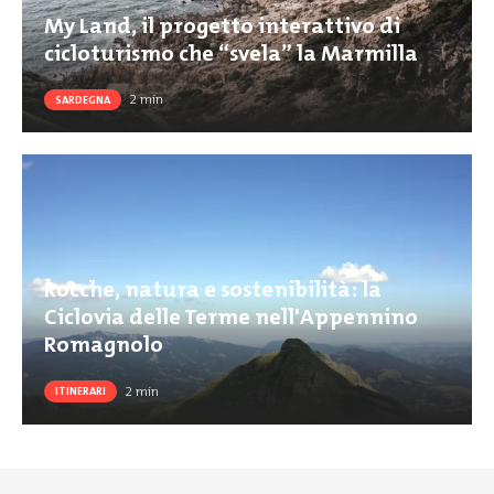
My Land, il progetto interattivo di
cicloturismo che “svela” la Marmilla
2
min
SARDEGNA
Rocche, natura e sostenibilità: la
Ciclovia delle Terme nell'Appennino
Romagnolo
2
min
ITINERARI